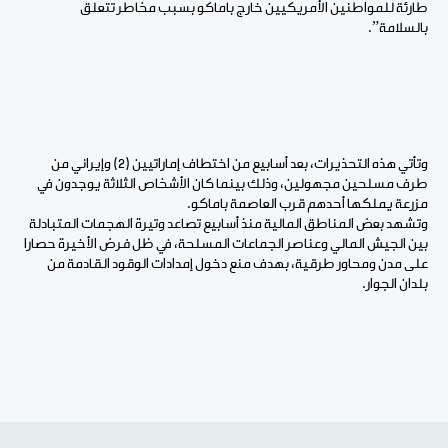
طارئة للمواطنين الأمريكيين خارج باماكو بسبب مخاطر تتعلق
بالسلامة”.
وتأتي هذه التحذيرات، بعد أسابيع من اختطاف إماراتيين (2) وإيراني من
طرف مسلحين مجهولين، وذلك بينما كان الأشخاص الثلاثة يوجدون في
مزرعة يملكها أحدهم قرب العاصمة باماكو.
وتشهد بعض المناطق المالية منذ أسابيع تصاعد وتيرة الهجمات المتبادلة
بين الجيش المالي وعناصر الجماعات المسلحة، في ظل فرض الأخيرة حصارا
على مدن ومحاور طرقية، بهدف منع دخول إمدادات الوقود القادمة من
بلدان الجوار.