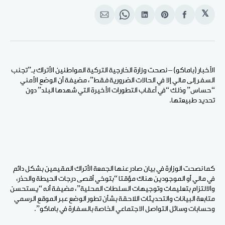
𝕏
انشر
Share
انشر
Share
انشر
على
on
على
on
على
الفيسبوك
Pinterest
لينكد
WhatsApp
الإيميل
إن
الأخبار (باماكو) – نصحت وزارة الخارجية التركية المواطنين الأتراك بـ”تجنب
السفر إلى مالي إلا في الحالات الضرورية فقط”، مضيفة أن الوضع الأمني
“حساس” وذلك “في أعقاب التطورات الأخيرة التي شهدها البلد” دون
تحديد طبيعتها.
كما نصحت الوزارة في بيان صادر عنها الجمعة الأتراك المقيمين بشكل دائم
في مالي أو الموجودين هناك مؤقتا “بتوخي أقصى درجات الحيطة والحذر،
والالتزام بتعليمات وتوجيهات السلطات المحلية”، مضيفة أنه “يستحسن
متابعة البيانات والتحديثات اللاحقة بشأن تطور الوضع عبر الموقع الرسمي
وحسابات وسائل التواصل الاجتماعي الخاصة بالسفارة في باماكو”.