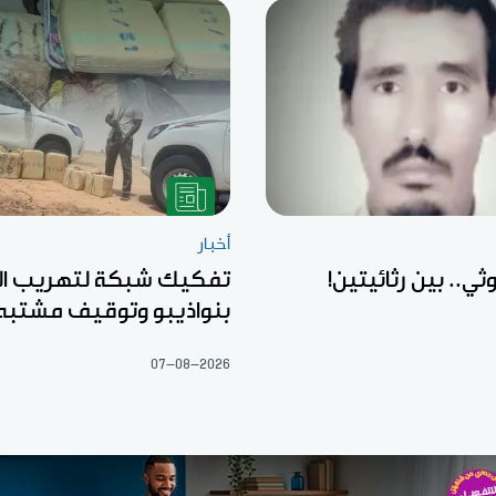
أخبار
ثي.. بين رثائيتين!
تفكيك شبكة لتهريب ال
بنواذيبو وتوقيف مشتبه
07-08-2026