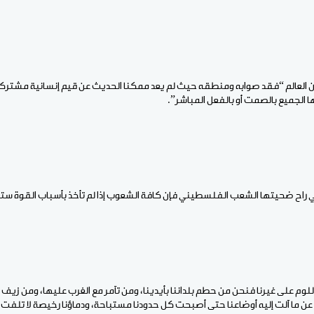
أن العالم “فقد صوابه ومنطقه حيث لم يعد ممكنا الحديث عن قيم إنسانية مشترك
ا الجميع بالصمت أو بالفعل المباشر”.
 التي راح ضحيتها الشعب الفلسطيني فإن كافة الشعوب إذا لم تأخذ بأسباب القوة 
للوم على غيرنا فنحن من حطم بلداننا بأيدينا، ومن تآمر مع الغرب عليها، ومن زيف 
 ما آلت إليه أوضاعنا حتى أصبحت كل حدودنا مستباحة، ودماؤنا رخيصة لا تلفت ال