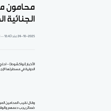
محامون مو
الجنائية ال
24-10-2025
عند 12:43
1 د
الأخبار (نواكشوط) – احتج
الدولية في مسطرتها الإج
وقال نقيب المحامين المور
ضمائر يجب دعمهم والوقو