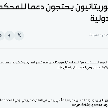
ريتانيون يحتجون دعما للمحكم
دولية
قيقة قراءة
𝕏
انشر
e
على
n
الفيس
t
 اليوم الجمعة عدد من المحامين الموريتانيين أمام قصر العدل بنواكشوط، دعما وم
رائية ضد مجرمي الحرب على قطاع غزة.
يتانيين بونا ولد الحسن إنه رغم المآسي يبقى في العالم ضمير حي، وفي المحكمة ال
ف معهم والإشادة بدورهم.