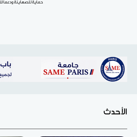
حماية للصهاينة ودعما للإب
الأحدث