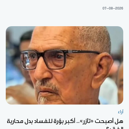
07-08-2026
آراء
هل أصبحت «تآزر».. أكبر بؤرة للفساد بدل محاربة