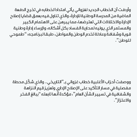
وأردفت أن الخطاب الجديد لغزواني يأتي امتدادا لخطابه في تخرج الدفعة
الماضية من المدرسة الوطنية للإدارة، والذي تناول فيه بعمق قضايا إصلاح
الإدارة والاختلالات التي تعترضها، مما يبرهن على الاهتمام الكبير
والمستمر الذي يوليه لمحاربة الفساد بكل أشكاله، ولإرساء إدارة وطنية
قوية وشفافة وعادلة تخدم الوطن والمواطن، طبقا لبرنامجه: “طموحي
للوطن”.
ووصفت أحزاب الأغلبية خطاب غزواني بـ”التاريخي.. والذي شكّل محطة
مفصلية في مسار التأكيد على الإصلاح الإداري وتعزيز قيم النزاهة
والشفافية في تسيير الشأن العام”، مؤكدة أنها تابعته “ببالغ الفخر
والاعتزاز”.