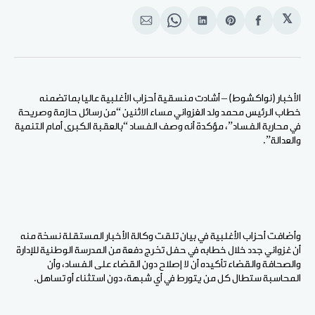
𝕏
انشر
Share
انشر
Share
انشر
على
on
على
on
على
الفيسبوك
Pinterest
لينكد
WhatsApp
الإيميل
إن
الأخبار (نواكشوط) – أشادت منسقية أحزاب الأغلبية عاليا بما تضمنه
خطاب الرئيس محمد ولد الغزواني مساء الاثنين “من رسائل حازمة وصريحة
في محاربة الفساد”، مؤكدة أنه وصف الفساد “بالعقبة الكبرى أمام التنمية
والعدالة”.
وأضافت أحزاب الأغلبية في بيان تلقت وكالة الأخبار المستقلة نسخة منه
أن غزواني جدد خلال خطابه في حفل تخرج دفعة من المدرسة الوطنية للإدارة
والصحافة والقضاء تأكيده أن لا إصلاح دون القضاء على الفساد، وأن
المحاسبة ستطال كل من يتورط في أي شبهة، دون استثناء أو تساهل.