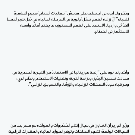
وذكر ولد ابوه في اجتماعه على هامش “فعاليات افتتاح أسبوع القاهرة
للمياه” أنّ زراعة القمح تمثل أولوية في المرحلة الحالية، في ظل تغير النمط
الغذائي وازدياد الاعتماد على القمح المستورد، ما يفتح آفاقًا واسعة
للاستثمار في القطاع.
وأكد ولد ابوه على “رغبة موريتانيا في الاستفادة من التجربة المصرية في
مجالات تحسين البذور، ودراسة التربة، وتقنيات الاستصلاح ونظم الري،
ومراقبة جودة المدخلات الزراعية، والإرشاد والتسويق الزراعي”.
ورأى الوزير أن التعاون في مجال إنتاج الخضروات والفواكه مع مصر يعد من
المجالات الواعدة، لتنوع المناخات وتوفر الموارد المائية والمقدرات الزراعية،