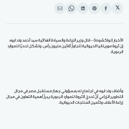
𝕏
انشر
Share
انشر
Share
انشر
على
on
على
on
على
الفيسبوك
Pinterest
لينكد
WhatsApp
الإيميل
إن
الأخبار (نواكشوط) – قال وزير الزراعة والسيادة الغذائية سيد أحمد ولد ابوه
إن ثروة موريتانيا الحيوانية تتجاوزُ ثلاثين مليون رأس، وتشكل تحديًا للموارد
الرعوية.
وأضاف ولد ابوه في اجتماع له بمسؤولي جهاز مستقبل مصر في مجال
التطوير الزراعي أنّ تحديَ الثروة للموارد الرعوية يبرزُ أهمية التعاون في مجال
زراعة الأعلاف وتثمين المنتجات الحيوانية.