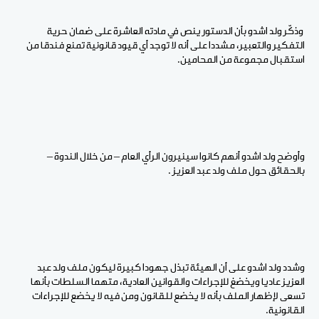
وذكّر ولد اشدو بأن الدستور ينص في مادته العاشرة على ضمان حرية
التفكير والتعبير، مشددا على أنه لا توجد أي قيود قانونية تمنع فندقا من
استقبال مجموعة من المحامين.
وأوضح ولد اشدو أنهم كانوا سينيرون الرأي العام – من خلال الندوة –
بالحقائق حول ملف ولد عبد العزيز .
وشدد ولد اشدو على أن الهيئة تبذل جهودا كبيرة ليكون ملف ولد عبد
العزيز عاديا ويخضغ للإجراءات والقوانين العادية، متهما السلطات بأنها
تسعى لإظهار الملف بأنه لا يخضع للقانون ومن فيه لا يخضع للإجراءات
القانونية.