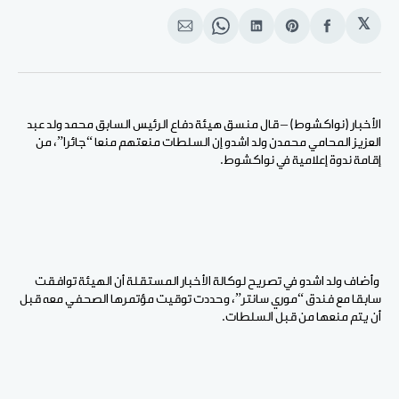
𝕏
انشر
Share
انشر
Share
انشر
على
on
على
on
على
الفيسبوك
Pinterest
لينكد
WhatsApp
الإيميل
إن
الأخبار (نواكشوط) – قال منسق هيئة دفاع الرئيس السابق محمد ولد عبد
العزيز المحامي محمدن ولد اشدو إن السلطات منعتهم منعا “جائرا”، من
إقامة ندوة إعلامية في نواكشوط.
وأضاف ولد اشدو في تصريح لوكالة الأخبار المستقلة أن الهيئة توافقت
سابقا مع فندق “موري سانتر”، وحددت توقيت مؤتمرها الصحفي معه قبل
أن يتم منعها من قبل السلطات.