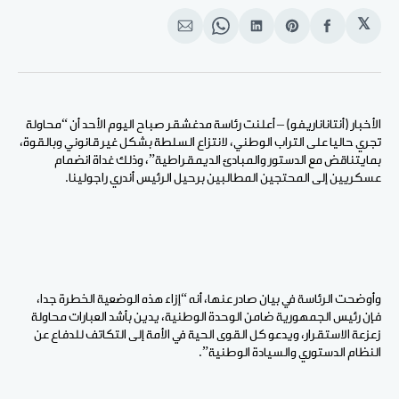
𝕏
انشر
Share
انشر
Share
انشر
على
on
على
on
على
الفيسبوك
Pinterest
لينكد
WhatsApp
الإيميل
إن
الأخبار (أنتاناناريفو) – أعلنت رئاسة مدغشقر صباح اليوم الأحد أن “محاولة
تجري حاليا على التراب الوطني، لانتزاع السلطة بشكل غير قانوني وبالقوة،
بمايتناقض مع الدستور والمبادئ الديمقراطية”، وذلك غداة انضمام
عسكريين إلى المحتجين المطالبين برحيل الرئيس أندري راجولينا.
وأوضحت الرئاسة في بيان صادر عنها، أنه “إزاء هذه الوضعية الخطرة جدا،
فإن رئيس الجمهورية ضامن الوحدة الوطنية، يدين بأشد العبارات محاولة
زعزعة الاستقرار، ويدعو كل القوى الحية في الأمة إلى التكاتف للدفاع عن
النظام الدستوري والسيادة الوطنية”.