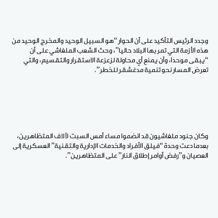
وجدد الرئيس التأكيد على أن الحوار “هو السبيل الوحيد والمخرج الوحيد من
هذه الأزمة التي تمر بها البلاد حاليا”، وحث الشعب الملغاشي على أن
“يبقى موحدا، وأن يمنع أي محاولة لزعزعة الاستقرار والتقسيم، والتي
تعرض المسار نحو تنمية مدغشقر للخطر”.
وكان جنود ملغاشيون قد انضموا مساء أمس السبت لآلاف المتظاهرين،
بعدما دعت وحدة “فيلق الأفراد والخدمات الإدارية والتقنية” العسكرية إلى
العصيان و”رفض أوامر إطلاق النار” على المتظاهرين”.