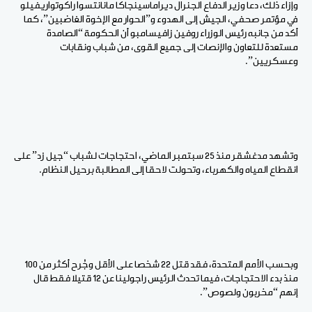
وإزاء ذلك، دعا وزير الدفاع الجنرال ديراماسينجاكا مانانتسوا راكوتواريفيلو
في مؤتمر صحفي، الجيش إلى الهدوء و”الحوار مع الإخوة الغاضبين”، كما
أكد من جانبه رئيس الوزراء روفين زافيسامبو أن الحكومة “الصامدة
مستعدة للتعاون والإنصات إلى جميع القوى، من شباب ونقابات
وعسكريين”.
وتشهد مدغشقر منذ 25 سبتمبر الماضي، احتجاجات لشباب “جيل زد” على
انقطاع المياه والكهرباء، وتحولت لاحقا إلى المطالبة برحيل النظام.
وبحسب الأمم المتحدة، فقد قتل 22 شخصا على الأقل وجُرح أكثر من 100
منذ بدء الاحتجاجات، فيما تحدث الرئيس راجولينا عن 12 قتيلا فقط قال
إنهم “مخربون ولصوص”.