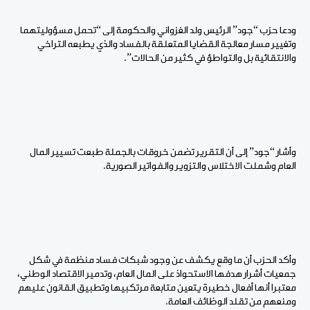
ودعا حزب “جود” الرئيس ولد الغزواني والحكومة إلى “تحمل مسؤوليتهما
وتغيير مسار معالجة القضايا المتعلقة بالفساد والذي يطبعه التراخي
والانتقائية بل والتواطؤ في كثير من الحالات”.
وأشار “جود” إلى أن التقرير تضمن خروقات بالجملة طبعت تسيير المال
العام وشملت الاختلاس والتزوير والفواتير الصورية.
وأكد الحزب أن ما وقع يكشف عن وجود شبكات فساد منظمة في شكل
جمعيات أشرار هدفها الاستحواذ على المال العام، وتدمير الاقتصاد الوطني،
معتبرا أنها أفعال خطيرة يتعين متابعة مرتكبيها وتطبيق القانون عليهم
ومنعهم من تقلد الوظائف العامة.