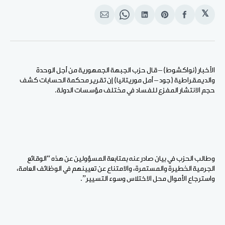
𝕏
انشر
Share
انشر
Share
انشر
على
on
على
on
على
الفيسبوك
Pinterest
لينكد
WhatsApp
الإيميل
إن
الأخبار (نواكشوط) – قال حزب الجبهة الجمهورية من أجل الوحدة
والديمقراطية (جود – أمل موريتانيا) إن تقرير محكمة الحسابات كشف
حجم الانتشار المفزع للفساد في مختلف مؤسسات الدولة.
وطالب الحزب في بيان صادر عنه بمتابعة المسؤولين عن هذه “الوقائع
الجرمية الخطيرة والمستمرة، والامتناع عن تعيينهم في الوظائف العامة،
واسترجاع الأموال محل الاختلاس وسوء التسيير”.