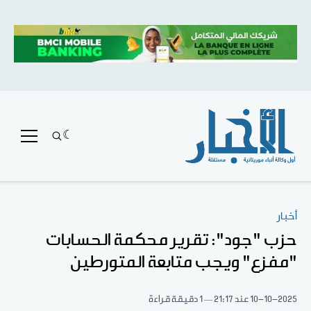
أخبار
حزب "جود": تقرير محكمة الحسابات
"مفزع" ويجب متابعة المتورطين
10-10-2025
عند 21:17
1 دقيقة قراءة