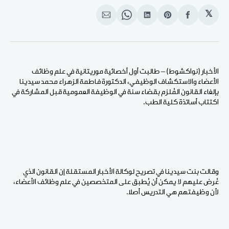
𝕏
انشر
Share
انشر
Share
انشر
على
on
على
on
على
الفيسبوك
Pinterest
لينكد
WhatsApp
الإيميل
إن
الأخبار (نواكشوط) – طالبت أول أخصائية موريتانية في علم وظائف
الأعضاء والاستكشاف الوظيفي، الدكتورة فاطمة الزهراء محمد سيدينا
بإلغاء القانون المُلزم بقضاء سنة في الوظيفة العمومية قبل المشاركة في
اكتتاب أساتذة كلية الطب.
وقالت بنت سيدينا في تصريح لوكالة الأخبار المستقلة إن القانون الذي
عُرض عليهم لا يمكن أن يُطبق على المتخصصين في علم وظائف الأعضاء،
لأن وظيفتهم هي التدريس أصلا.