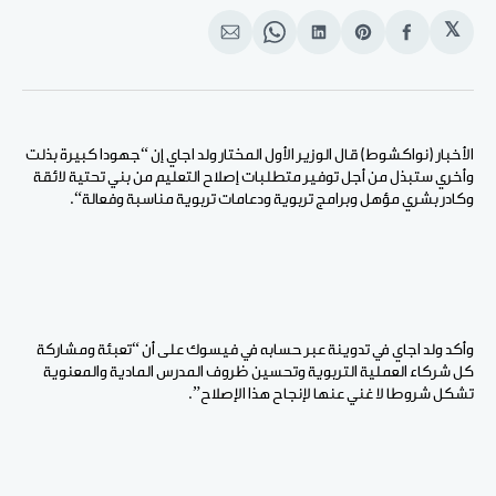
𝕏
انشر
Share
انشر
Share
انشر
على
on
على
on
على
الفيسبوك
Pinterest
لينكد
WhatsApp
الإيميل
إن
الأخبار (نواكشوط) قال الوزير الأول المختار ولد اجاي إن “جهودا كبيرة بذلت
وأخري ستبذل من أجل توفير متطلبات إصلاح التعليم من بني تحتية لائقة
وكادر بشري مؤهل وبرامج تربوية ودعامات تربوية مناسبة وفعالة“.
وأكد ولد اجاي في تدوينة عبر حسابه في فيسوك على أن “تعبئة ومشاركة
كل شركاء العملية التربوية وتحسين ظروف المدرس المادية والمعنوية
تشكل شروطا لا غني عنها لإنجاح هذا الإصلاح”.