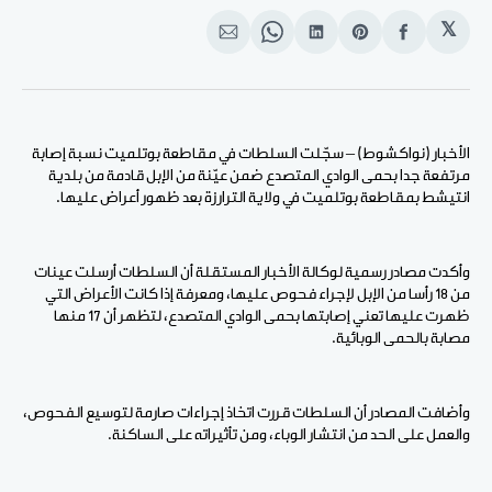
𝕏
انشر
Share
انشر
Share
انشر
على
on
على
on
على
الفيسبوك
Pinterest
لينكد
WhatsApp
الإيميل
إن
الأخبار (نواكشوط) – سجّلت السلطات في مقاطعة بوتلميت نسبة إصابة
مرتفعة جدا بحمى الوادي المتصدع ضمن عيّنة من الإبل قادمة من بلدية
انتيشط بمقاطعة بوتلميت في ولاية الترارزة بعد ظهور أعراض عليها.
وأكدت مصادر رسمية لوكالة الأخبار المستقلة أن السلطات أرسلت عينات
من 18 رأسا من الإبل لإجراء فحوص عليها، ومعرفة إذا كانت الأعراض التي
ظهرت عليها تعني إصابتها بحمى الوادي المتصدع، لتظهر أن 17 منها
مصابة بالحمى الوبائية.
وأضافت المصادر أن السلطات قررت اتخاذ إجراءات صارمة لتوسيع الفحوص،
والعمل على الحد من انتشار الوباء، ومن تأثيراته على الساكنة.