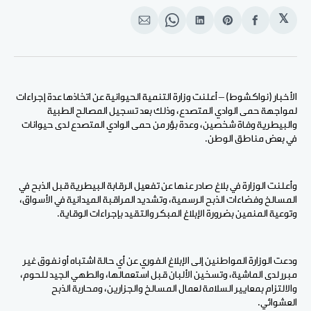
𝕏
انشر
Share
انشر
Share
انشر
على
on
على
on
على
الفيسبوك
Pinterest
لينكد
WhatsApp
الإيميل
إن
الأخبار (نواكشوط) – أعلنت وزارة التنمية الحيوانية عن اتخاذها عدة إجراءات
لمواجهة حمى الوادي المتصدع، وذلك بعد تسجيل المصالح الطبية
والبيطرية وفاة شخصين، وعدة بؤر من حمى الوادي المتصدع لدى حيوانات
في بعض مناطق الوطن.
وأعلنت الوزارة في بلاغ صادر عنها عن تفعيل الرقابة البيطرية قبل الذبح في
المسالخ وفضاءات الذبح الرسمية، وتشديد المراقبة الميدانية في الأسواق،
وتوعية المنمين بضرورة الإبلاغ المبكر والتقيد بإجراءات الوقاية.
ودعت الوزارة المواطنين إلى الإبلاغ الفوري عن أي حالة اشتباه أو نفوق غير
مبرر لدى الماشية، وتسخين الألبان قبل استعمالها، والطهي الجيد للحوم،
والالتزام بمعايير السلامة لعمال المسالخ والجزارين، ومحاربة الذبح
العشوائي.