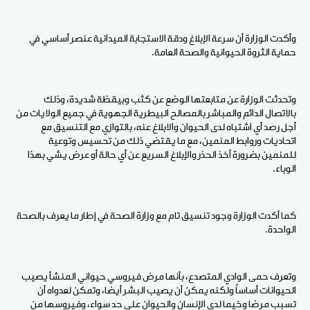
وأكدت الوزارة أن سرعة الإبلاغ ودقة الاستجابة الميدانية عنصر أساسي في
حماية الثروة الحيوانية والصحة العامة.
وتحدثت الوزارة عن متابعتها الوضع عن كثب وبيقظة شديدة، وذلك
بالاتصال الدائم والمباشر بالمصالح البيطرية الجهوية في جميع الولايات من
أجل رصد أي اشتباه لدى الحيوان والابلاغ عنه، بالتوازي مع التنسيق مع
اتحاديات وروابط المنمين، مع ما يقتضي ذلك من تحسيس وتوعية
للمنمين بضرورة أخذ الحذر والإبلاغ السريع عن أي حالة أو عرض يشي بهذا
الوباء.
كما أكدت الوزارة وجود تنسيق تام مع وزارة الصحة في إطار ما يعرف بالصحة
الواحدة.
وتعرف حمى الوادي المتصدع، بأنها مرض فيروسي حيواني المنشأ يصيب
الحيوانات أساساً ولكنه يمكن أن يصيب البشر أيضا، وتمكن لعدواه أن
تسبب مرضا وخيما لدى الإنسان والحيوان على حد سواء، وفيروسها من