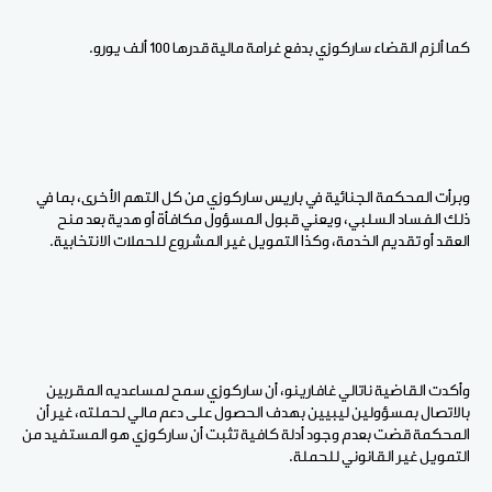
كما ألزم القضاء ساركوزي بدفع غرامة مالية قدرها 100 ألف يورو.
وبرأت المحكمة الجنائية في باريس ساركوزي من كل التهم الأخرى، بما في
ذلك الفساد السلبي، ويعني قبول المسؤول مكافأة أو هدية بعد منح
العقد أو تقديم الخدمة، وكذا التمويل غير المشروع للحملات الانتخابية.
وأكدت القاضية ناتالي غافارينو، أن ساركوزي سمح لمساعديه المقربين
بالاتصال بمسؤولين ليبيين بهدف الحصول على دعم مالي لحملته، غير أن
المحكمة قضت بعدم وجود أدلة كافية تثبت أن ساركوزي هو المستفيد من
التمويل غير القانوني للحملة.