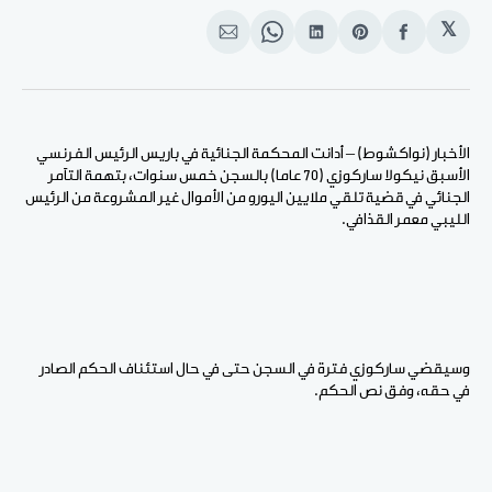
𝕏
انشر
Share
انشر
Share
انشر
على
on
على
on
على
الفيسبوك
Pinterest
لينكد
WhatsApp
الإيميل
إن
الأخبار (نواكشوط) – أدانت المحكمة الجنائية في باريس الرئيس الفرنسي
الأسبق نيكولا ساركوزي (70 عاما) بالسجن خمس سنوات، بتهمة التآمر
الجنائي في قضية تلقي ملايين اليورو من الأموال غير المشروعة من الرئيس
الليبي معمر القذافي.
وسيقضي ساركوزي فترة في السجن حتى في حال استئناف الحكم الصادر
في حقه، وفق نص الحكم.