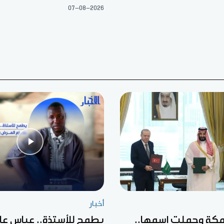
07-08-2026
أخبار
كة وحملت اسمها..
يطمح للأستذة.. عباس عا