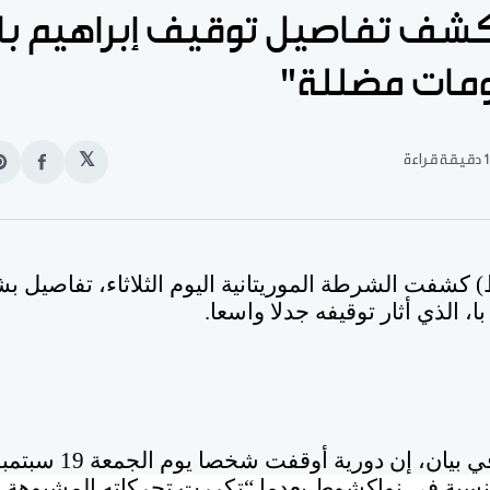
شف تفاصيل توقيف إبراهيم با 
مات مضللة"
1 دقيقة قراءة
𝕏
انشر
e
على
n
الفيس
t
) كشفت الشرطة الموريتانية اليوم الثلاثاء، تفاصيل ب
ا، الذي أثار توقيفه جدلا واسعا.
، إن دورية أوقفت شخصا يوم الجمعة 19 سبتمبر الجاري
نسية في نواكشوط بعدما “تكررت تحركاته المشبوهة 