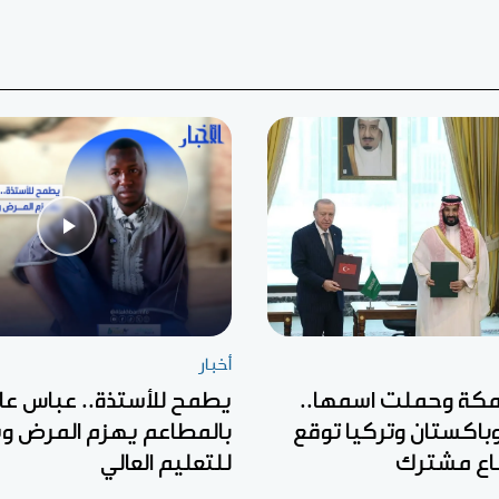
أخبار
كة وحملت اسمها..
يطمح للأستذة.. عباس عا
باكستان وتركيا توقع
بالمطاعم يهزم المرض وي
فاع مشترك
للتعليم العالي