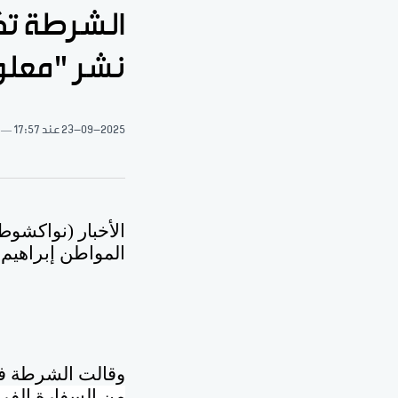
الشرطة تك
نشر "معلو
23-09-2025
عند 17:57
الأخبار (نواكشوط
المواطن إبراهيم ب
وقالت الشرطة في بيان
من السفارة الفر