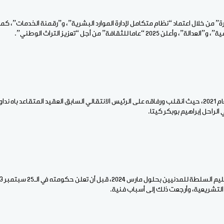
رة” من خلال اعتماد “نظام متكامل لإدارة الموارد البشرية”، و”رقمنة الخدمات”، كم
“عاما للثقافة” من أجل “تعزيز التراث الوطني”.
ويحكم غويتا مالي منذ العام 2021، حيث انقلب ورفاقه على الرئيس الانتقالي السابق العقيد المتقاعد ب
الراحل إبراهيم بوبكر كيتا.
ات التشريعية، وأرجعت ذلك إلى أسباب فنية.