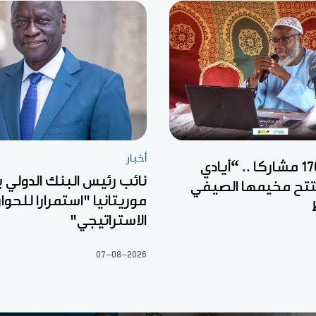
أخبار
بمشاركة 170 مشاركا .. “أيادي
نائب رئيس البنك الدولي ي
فتتح مخيمها الصيفي
موريتانيا "استمرارا للحوار
الاستراتيجي"
07-08-2026