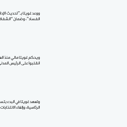
ووعد غويتا بـ”تحديث الإدا
الفساد”، وضمان “الشفافية”، و”العدالة”، وأعلن 2025 
انقلبوا على الرئيس المدني 
الرئاسية، وإلغاء الانتخاب