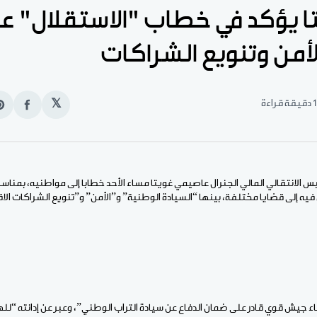
تا يؤكد في خطاب "الاستقلال" ع
لأمن وتنويع الشراكات
1 دقيقة قراءة
𝕏
انشر
e
على
n
الفيس
t
يه إلى قضايا مختلفة، بينها “السيادة الوطنية” و”الأمن” و”تنويع الشراكات ال
اء جيش قوي قادر على ضمان الدفاع عن سيادة التراب الوطني”، وعبر عن إدانته “لله