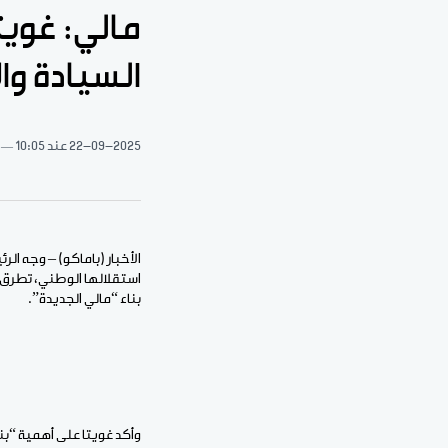
مالي: غوي
السيادة وا
22-09-2025
عند 10:05
استقلالها الوطني، تطرق ف
بناء “مالي الجديدة”.
وأكد غويتا على أهمية “بن