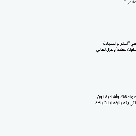
علامي”.
كات البلاد الخارجية “مع الحفاظ على الاستقلال”، وذلك من خلال 3 مبادئ هي “احترام السيادة
حاولة ضغط أو عزل لمالي
وفيما يتعلق بالمحور الاقتصادي، أعرب الرئيس الانتقالي عن تفاؤله بشأن معدل النمو في عام 2025، متوقعا وصوله 6%، وأشاد بقانون
تي يتم بناؤها بالشراكة