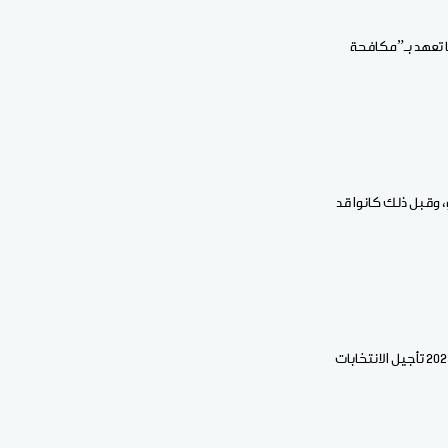
ا تعهد بـ”مكافحة
اه نداو، وقبل ذلك كانوا قد
وتعهد غويتا في البدء بتسليم السلطة للمدنيين بحلول مارس 2024، قبل أن تعلن حكومته في الـ25 سبتمبر 2023 تأجيل الانتخابات