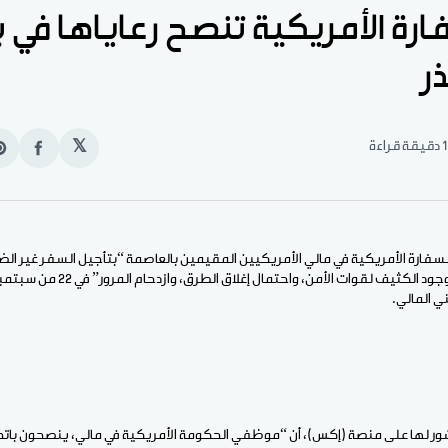
ارة الأمريكية تنصح رعاياها في 
ر
1 دقيقة قراءة
𝕏
انشر
e
على
n
الفيس
t
السفارة الأمريكية في مالي الأمريكيين المقيمين بالعاصمة “بتأجيل السفر غير الضر
منازلهم”، وذلك “نظرا للوجود الكثيف لقوا
ي المالي.
 لها على منصة (إكس)، أن “موظفي الحكومة الأمريكية في مالي، ينصحون باتخا