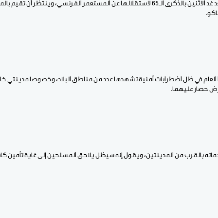
وتستعد مالي للاحتفلال بعد غد الاثنين بالذكرى الـ65 لاستقلالها عن المستعمر الفرنسي، وينتظ
اكو.
 العام في ظل اضطرابات أمنية تشهدها عدد من مناطق البلاد، وخصوصا مدينتي خاي 
رض حصار عليهما.
ه بالقرب من المدينتين، ويقول إنه سيظل يلاحق المسلحين إلى غاية تأمين كافة أ