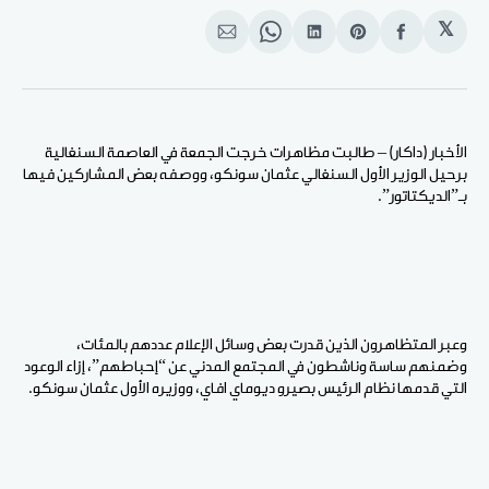
𝕏
انشر
Share
انشر
Share
انشر
على
on
على
on
على
الفيسبوك
Pinterest
لينكد
WhatsApp
الإيميل
إن
الأخبار (داكار) – طالبت مظاهرات خرجت الجمعة في العاصمة السنغالية
برحيل الوزير الأول السنغالي عثمان سونكو، ووصفه بعض المشاركين فيها
بـ”الديكتاتور”.
وعبر المتظاهرون الذين قدرت بعض وسائل الإعلام عددهم بالمئات،
وضمنهم ساسة وناشطون في المجتمع المدني عن “إحباطهم”، إزاء الوعود
التي قدمها نظام الرئيس بصيرو ديوماي افاي، ووزيره الأول عثمان سونكو.