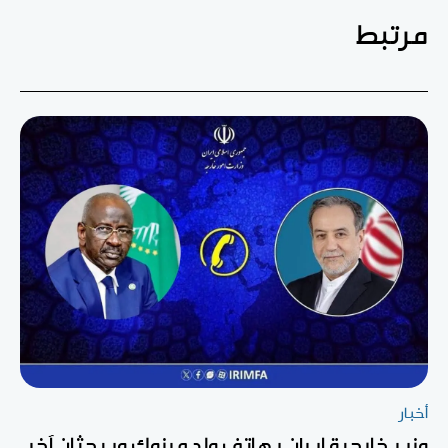
مرتبط
أخبار
وزير خارجية إيران يهاتف ولد مرزوك ويبحثان آخر