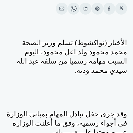
𝕏
انشر
Share
انشر
Share
انشر
على
on
على
on
على
الفيسبوك
Pinterest
لينكد
WhatsApp
الإيميل
إن
الأخبار (نواكشوط) تسلم
وزير الصحة
محمد محمود ولد اعل محمود، اليوم
السبت مهامه رسميا من سلفه عبد الله
سيدي محمد وديه
.
وقد جرى حفل تبادل المهام بمباني الوزارة
في أجواء رسمية، وفق ما أعلنت الوزارة
عبر صفحتها على فيسبوك.