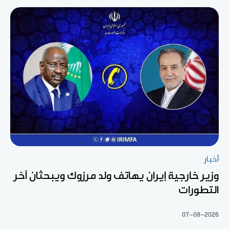
أخبار
وزير خارجية إيران يهاتف ولد مرزوك ويبحثان آخر
التطورات
07-08-2026