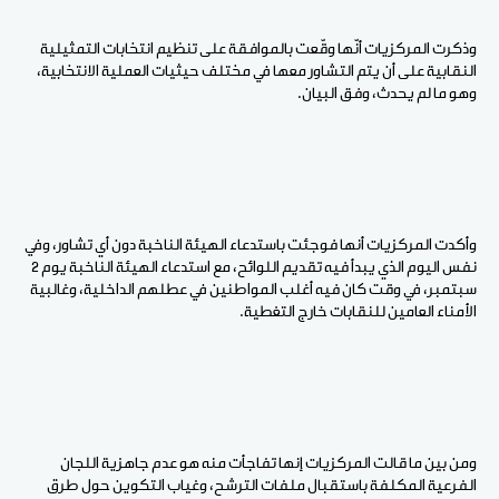
وذكرت المركزيات أنّها وقّعت بالموافقة على تنظيم انتخابات التمثيلية
النقابية على أن يتم التشاور معها في مختلف حيثيات العملية الانتخابية،
وهو ما لم يحدث، وفق البيان.
وأكدت المركزيات أنها فوجئت باستدعاء الهيئة الناخبة دون أي تشاور، وفي
نفس اليوم الذي يبدأ فيه تقديم اللوائح، مع استدعاء الهيئة الناخبة يوم 2
سبتمبر، في وقت كان فيه أغلب المواطنين في عطلهم الداخلية، وغالبية
الأمناء العامين للنقابات خارج التغطية.
ومن بين ما قالت المركزيات إنها تفاجأت منه هو عدم جاهزية اللجان
الفرعية المكلفة باستقبال ملفات الترشح، وغياب التكوين حول طرق