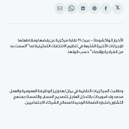
𝕏
انشر
Share
انشر
Share
انشر
على
on
على
on
على
الفيسبوك
Pinterest
لينكد
WhatsApp
الإيميل
إن
الأخبار (نواكشوط) – عبرت 11 نقابة مركزية عن رفضها ومقاطعتها
للإجراءات الأخيرة المُتبعة في تنظيم الانتخابات التمثيلية لما “اتسمت به
من انفرادية وإقصاء” حسب قولها.
وطالبت المركزيات النقابية في بيان لها وزيرَ الوظيفة العمومية والعمل
محمد ولد اسويدات بالتدخل العاجل لتصحيح المسار، والتمسك بمنهج
التشاور باعتباره الضمانة الوحيدة لمصالح الشركاء الاجتماعيين.