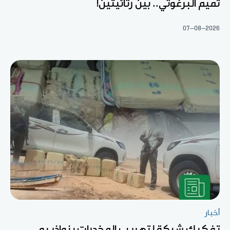
تميم البرغوثي.. بين رثائيتين!
07-08-2026
أخبار
تفكيك شبكة لتهريب المخدرات بنواذيبو