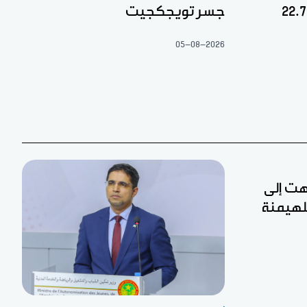
جسر تويجكجيت
05-08-2026
تهت إلى
لهيمنة