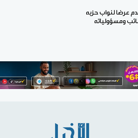
قدم عرضا لنواب حزبه
نائب ومسؤولياته