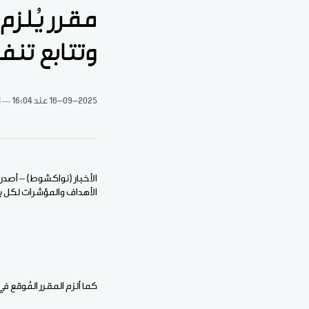
مقرر يُلزم
وتتابع تنفي
16-09-2025
عند 16:04
1 د
الأخبار (نواكشوط) – أصدر وز
الأهداف والمؤشرات لكل ب
كما ألزم المقرر المُوقع في الـ8 من الشهر الحالي رفع تقارير الأداء السنوية إلى الوزير المكلف