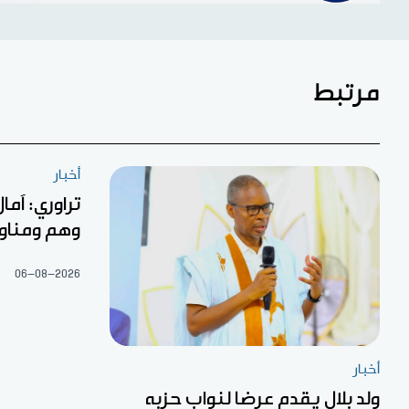
مرتبط
أخبار
تراوري: آما
وهم ومناو
06-08-2026
أخبار
ولد بلال يقدم عرضا لنواب حزبه