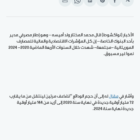
𝕏
انشر
Share
انشر
Share
انشر
على
on
على
on
على
الفيسبوك
Pinterest
لينكد
WhatsApp
الإيميل
إن
الأخبار (نواكشوط) قال محمد المختار ولد أميسه – وهو إطار مصرفي مدير
بأحد البنوك الخاصة – إن كل المؤشرات الاقتصادية والمالية للمصارف
الموريتانية -مجتمعة- شهدت خلال السنوات الأربعة الماضية 2020- 2024
نموا غير مسبوق.
وأشار في
مقال
له إلى أن حجم الودائع “تضاعف مرتين لينتقل من ما يقارب
72 مليار أوقية جديدة في نهاية سنة 2020 إلى أزيد من 144 مليار أوقية
جديدة نهاية سنة 2024.