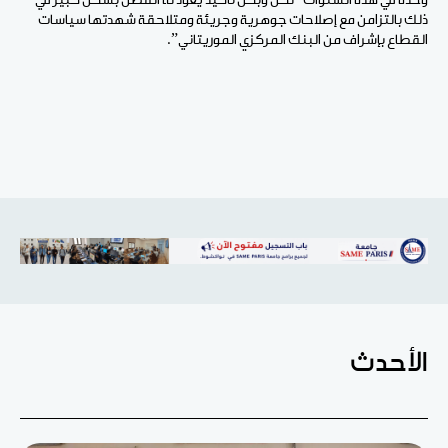
وحده في هذه السنوات “لكن وبكل تأكيد يعود له الفضل بشكل كبير في
ذلك بالتزامن مع إصلاحات جوهرية وجريئة ومتلاحقة شهدتها سياسات
القطاع بإشراف من البنك المركزي الموريتاني”.
الأحدث