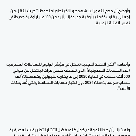
وأوضح أن حجم التمويلات شهد هو الآخر تطورا ملحوظا “حيث انتقل من
إجمالي يقارب 66 مليار أوقية جديدة إلى أزيد من 109 مليار أوقية جديدة في
نفس الفترة الزمنية.
وأضاف: “لكن النقلة النوعية تتمثل في مؤشر الولوج للمعاملات المصرفية
(عدد الحسابات المصرفية)، الذى تضاعف خمس مرات لينتقل من حوالي
500 ألف حساب في نهاية 2020 إلى ما يقارب مليونين وخمسمائة ألف
حساب مع نهاية سنة 2024 دون اعتبار حسابات المحافظ والتي تُعدّ بمئات
الآلاف”.
ولفت إلى أن هذا النمو قد يكون كله بفضل انتشار التطبيقات المصرفية