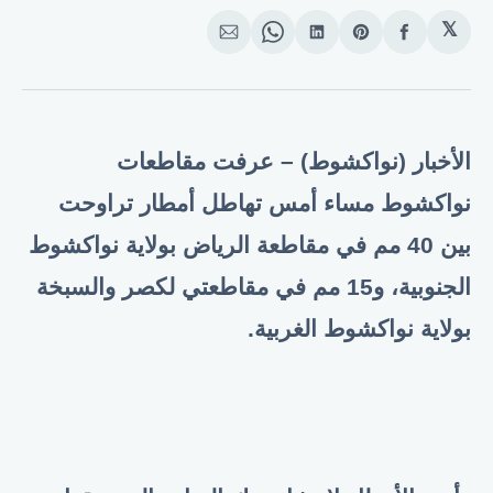
𝕏
انشر
Share
انشر
Share
انشر
على
on
على
on
على
الفيسبوك
Pinterest
لينكد
WhatsApp
الإيميل
إن
الأخبار (نواكشوط) – عرفت مقاطعات
نواكشوط مساء أمس تهاطل أمطار تراوحت
بين 40 مم في مقاطعة الرياض بولاية نواكشوط
الجنوبية، و15 مم في مقاطعتي لكصر والسبخة
بولاية نواكشوط الغربية.