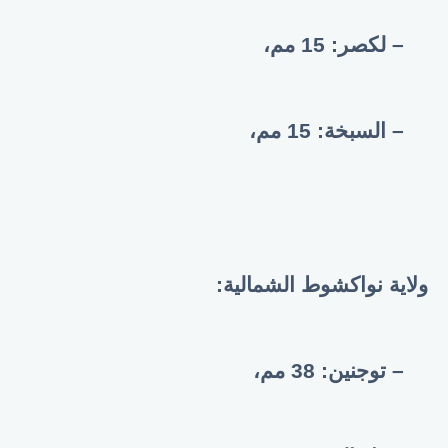
– لكصر: 15 مم،
– السبخة: 15 مم،
ولاية نواكشوط الشمالية:
– توجنين:
38
مم،