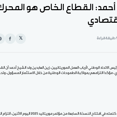
 أحمد: القطاع الخاص هو المحرك
اقتصادي
قيقة قراءة
𝕏
انشر
e
على
n
الفيس
t
ئيس الاتحاد الوطني لأرباب العمل الموريتانيين، زين العابدين ولد الشيخ أحمد أن ا
، مؤكدا التزامهم بمواكبة الطموحات الوطنية من خلال الاستثمار المسؤول، وتحس
وأكد ولد الشيخ أحمد خلال كلمته في افتتاح النسخة السابعة من م