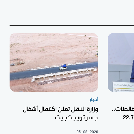
أخبار
غالطات..
وزارة النقل تعلن اكتمال أشغال
جسر تويجكجيت
05-08-2026