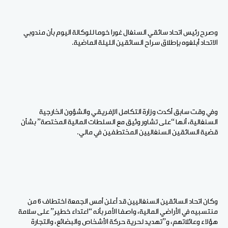
وصرح رئيس اتحاد سائقي السنغال غورا خوما للوكالة اليوم بأن مندوبي
الاتحاد أبلغوه بإطلاق سراح السائقين الليلة الماضية.
وفي وقت سابق أكدت وزارة التكامل الإفريقي والشؤون الخارجية
السنغالية، أنها “على تشاور وثيق مع السلطات المالية المختصة” بشأن
قضية السائقين السنغاليين المختطفين في مالي.
وكان اتحاد السائقين السنغاليين قد أعلن أمس الجمعة اختطاف 6 من
منتسبيه في الأراضي المالية، واصفا الأمر بأنه “اعتداء خطير” على سلامة
هؤلاء وعائلاتهم، و”تهديد لحرية حركة الأشخاص والبضائع، والتجارة