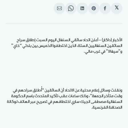
𝕏
انشر
Share
انشر
Share
انشر
على
on
على
on
على
الفيسبوك
Pinterest
لينكد
WhatsApp
الإيميل
إن
الأخبار (داكار) – أعلن اتحاد سائقي السنغال اليوم السبت إطلاق سراح
السائقين السنغاليين الستة، الذين اختطفوا الخميس بين بلدتي “خاي”
و”سيغالا” في غرب مالي.
ونقلت وسائل إعلام محلية عن الاتحاد أن السائقين “أُطلق سراحهم في
وقت متأخر الجمعة”، وذلك ساعات عقب تأكيد المتحدث باسم الحكومة
السنغالية مصطفى انجيك ساري اختطافهم في تصريح عبر الهاتف لوكالة
الصحافة الفرنسية.