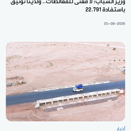
وزير الشباب: لا معنى للمغالطات.. ولدينا توثيق
باستفادة 22.791
05-08-2026
أخبار