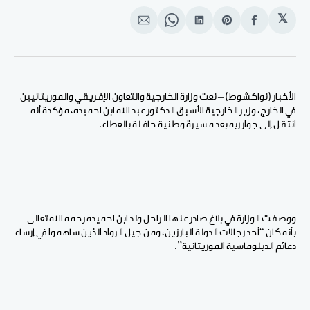
𝕏
انشر
Share
انشر
Share
انشر
على
on
على
on
على
الفيسبوك
Pinterest
لينكد
WhatsApp
الإيميل
إن
الأخبار (نواكشوط) – نعت وزارة الخارجية والتعاون الإفريقي والموريتانيين
في الخارج، وزير الخارجية الأسبق الدكتور عبد الله ابن احميده، مؤكدة أنه
انتقل إلى جوار ربه بعد مسيرة وطنية حافلة بالعطاء.
ووصفت الوزارة في بلاغ صادر عنها الراحل ولد ابن احميده رحمه الله تعالى
بأنه كان “أحد رجالات الدولة البارزين، ومن جيل الرواد الذين ساهموا في إرساء
دعائم الدبلوماسية الموريتانية”.