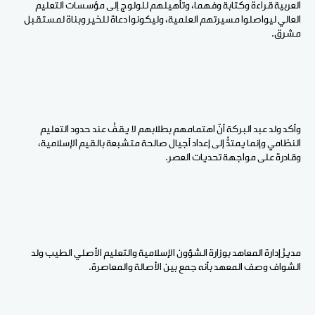
العربية قراءة وكتابة وفهما، وتأهيلهم للولوج إلى مؤسسات التعليم
العالي ليواصلوا مسيرتهم العلمية، وليكونوا دعاة للخير وبناة لمستقبل
مشرق.
وأكد ولد عبد البركة أنّ اهتمامهم بطلابهم لا يقفُ عند حدود التعليم
النظامي وإنما يمتدُّ إلى إعداد أجيال صالحة متشبعة بالقيم الإسلامية،
وقادرة على مواجهة تحديات العصر.
مديرُ إدارة المعاهد بوزارة الشؤون الإسلامية والتعليم الأصلي الطيب ولد
الشواف وصف المعهد بأنه جمع بين الأصالة والمعاصرة.