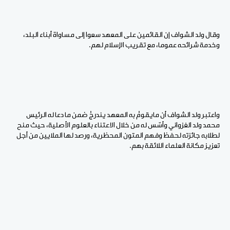
وقال ولد الشواف إن القائمين على المعهد سعوا إلى مساواة أبناء البلد،
وخدمة شرائحه عموما، مع تقريب الإسلام لهم.
واعتبر ولد الشواف أن مايقومُ به المعهد يندرجُ ضمن ما دعا له الرئيس
محمد ولد الغزواني وأسّس له من خلال الاعتناء بالعلوم الأصلية، حيث منح
لطلابه جائزته لحفظ وفهم المتون المحظرية، ورصد لها الملايين من أجل
تعزيز مكانة العلماء اللائقة بهم.