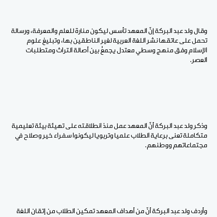
وقال ولد عبد البركة إنّ المعهد تأسس ليكون منارة للعلم والمعرفة، ورسالة
تحمل على عاتقها نشر اللغة العربية لغير الناطقين بها، وتبليغ علوم
الإسلام وفق منهج وسطي معتدل يجمعُ بين أصالة التراث ومتطلبات
العصر.
وذكر ولد عبد البركة أنّ المعهد عمل منذ انطلاقته على تهيئة بيئة تعليمية
متكاملة تعنى برعاية الطلاب علميا وتربويا ليكونوا سفراء خير وصلاح في
مجتماعاتهم ووطنهم.
وأردف ولد عبد البركة أنّ من أهداف المعهد تمكين الطلاب من إتقان اللغة