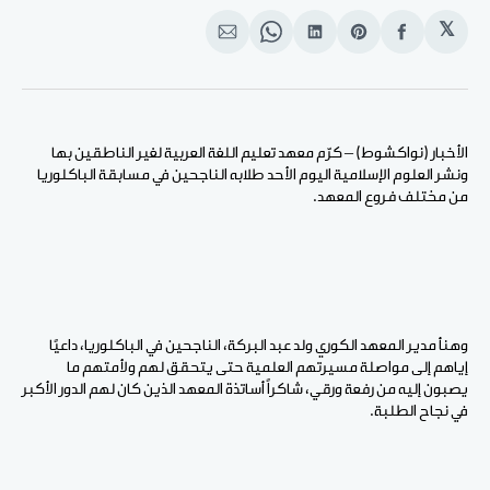
𝕏
انشر
Share
انشر
Share
انشر
على
on
على
on
على
الفيسبوك
Pinterest
لينكد
WhatsApp
الإيميل
إن
الأخبار (نواكشوط) – كرّم معهد تعليم اللغة العربية لغير الناطقين بها
ونشر العلوم الإسلامية اليوم الأحد طلابه الناجحين في مسابقة الباكلوريا
من مختلف فروع المعهد.
وهنأ مدير المعهد الكوري ولد عبد البركة، الناجحين في الباكلوريا، داعيًا
إياهم إلى مواصلة مسيرتهم العلمية حتى يتحقق لهم ولأمتهم ما
يصبون إليه من رفعة ورقي، شاكراً أساتذة المعهد الذين كان لهم الدور الأكبر
في نجاح الطلبة.