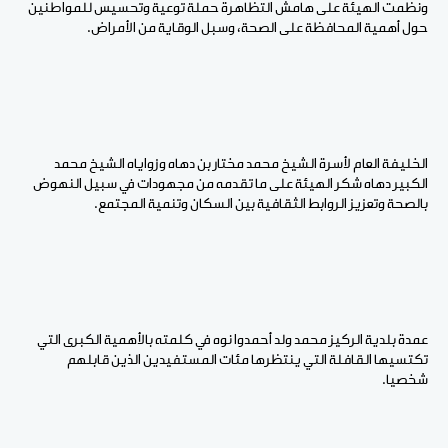
ونظمت الهيئة على هامش التظاهرة حملة توعية وتحسيس للمواطنين
حول أهمية المحافظة على الصحة، وسبل الوقاية من الأمراض.
الخليفة العام لأسرة الشيخ محمد مختار بن دهاه وزواياه الشيخ محمد
الكبير دهاه شكر الهيئة على ما تقدمه من مجهودات في سبيل النهوض
بالصحة وتعزيز الروابط الثقافية بين السكان وتنمية المجتمع.
عمدة بلدية الركيز محمد ولد أحمدوا نوه في كلمته بالأهمية الكبرى التي
تكتسيها القافلة التي ينتظرها مئات المستفيدين الذين قابلهم
شخصيا.