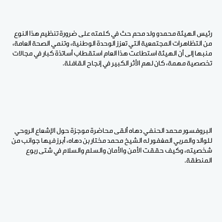
رئيس الهيئة محمدو ولد محم حث في كلمته على ضرورة تنظيم هذا النوع
من التظاهرات المجتمعية التي تعزز الوحدة الوطنية، وتنمي الصحة العامة،
منبها إلى أن الهيئة استطاعت هذا العام استقطاب أساتذة كبار في مجالات
تخصصية مهمة، كان لهم الأثر الكبير في إنجاح القافلة.
البروفسور محمد الحنفي دهاه ألقى محاضرة موجزة حول الإشعاع الروحي
للوالد والمربي المغفور له الشيخ محمد مختار بن دهاه، أبرز فيها جوانب من
شخصيته، وكيف حققت الأمن والأمان والسلم والسلام في شتى ربوع
المنطقة.