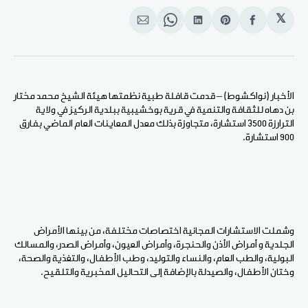
𝕏
انشر
Share
انشر
Share
انشر
على
on
على
on
على
الفيسبوك
Pinterest
لينكد
WhatsApp
الإيميل
إن
الأخبار (نواكشوط) – قدمت قافلة طبية نظمتها هيئة الشيخ محمد مختار
بن دهاه للثقافة والتنمية في قرية بوخشيبية ببلدية الركيز في ولاية
الترارزة 3500 استشارة، متجاوزة بذلك معدل المعاينات العام الماضي بفارق
900 استشارة.
وشملت الاستشارات المجانية اختصاصات مختلفة، من بينها الأمراض
الجلدية و أمراض الأذن والحنجرة، وأمراض العيون، وأمراض الصدر، والمسالك
البولية، والطب العام، والنساء والتوليد، وطب الأطفال، والتغذية والصحة،
وختان الأطفال، والصيدلة بالإضافة إلى التحاليل المخبرية والتلقيح.