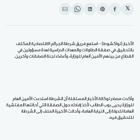
𝕏
انشر
Share
انشر
Share
انشر
على
on
على
on
على
الفيسبوك
Pinterest
لينكد
WhatsApp
الإيميل
إن
الأخبار (نواكشوط) – استمع فريق شرطة الجرائم الاقتصادية المكلف
بالتحقيق في صفقة الطاولات والمعدات الدراسية لعدة مسؤولين في
القطاع من بينهم الأمين العام للوزارة، وأعضاء لجنة الصفقات وآخرين.
وأكدت مصادر لوكالة الأخبار المستقلة أن الشرطة استدعت الأمين العام
للوزارة يحيى بوب الطالب لأخذ إفادته حول الصفقة التي أحالتها المفتشية
العامة للدولة إلى النيابة العامة، وأحالت الأخيرة الملف إلى الشرطة
للتحقيق فيه.