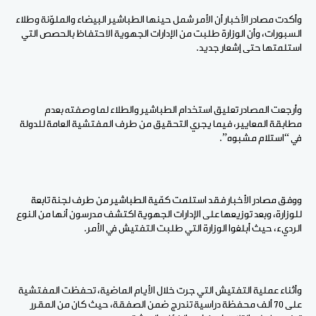
وأكدت مصادر الأخبار أن الأمر شمل حينها الطباشير البيضاء والملوّنة وطلاء
السبورات، وأن الوزارة طلبت من الإدارات الجهوية الاحتفاظ بالحصص التي
استلمتها حتى إشعار جديد.
وأرجعت المصادر تعليق استخدام الطباشير والطلاء لما وصفته بعدم
مطابقة المعايير، فيما يجري التحقيق من طرف المفتشية العامة للدولة
في “استلام مشبوه”.
ووفق مصادر الأخبار فقد استلمت كمّية الطباشير من طرف لجنة تابعة
للوزارة، وبعد توزيعها على الإدارات الجهوية اكتشف مدرسون أنها من النوع
الرديء، حيث أبلغوا الوزارة التي طلبت التفتيش في الأمر.
وأثناء عملية التفتيش التي جرت خلال الأيام الماضية، تحفظت المفتشية
على 70 ألف محفظة دراسية تندرج ضمن الصفقة، حيث كان من المقرر