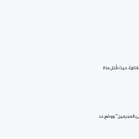
او)، حيث قُتل ما لا
بئ المجرمين” ووضع حد