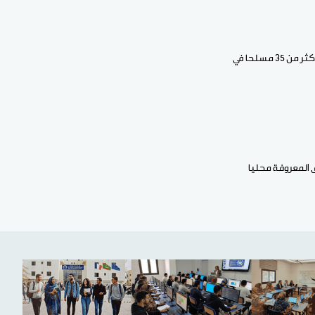
وبالإضافة إلى عملية تحرير المختطفين في ولاية كاتسينا، قالت القوات الجوية النيجيرية كذلك إنها قتلت أكثر من 35 مسلحا في
 المعروفة محليا