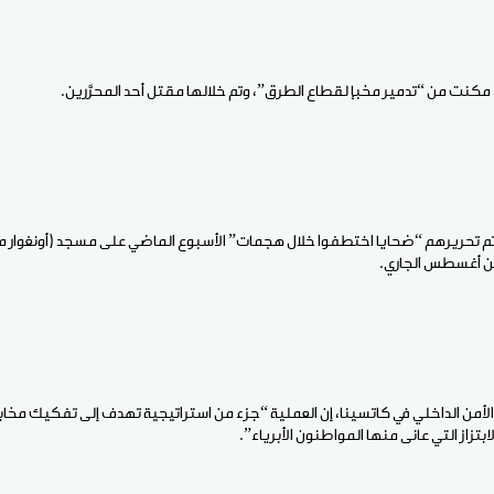
 مكنت من “تدمير مخبإ لقطاع الطرق”، وتم خلالها مقتل أحد المحرَّرين.
ن تم تحريرهم “ضحايا اختطفوا خلال هجمات” الأسبوع الماضي على مسجد (أونغوار مانت
أمن الداخلي في كاتسينا، إن العملية “جزء من استراتيجية تهدف إلى تفكيك مخا
بتزاز التي عانى منها المواطنون الأبرياء”.