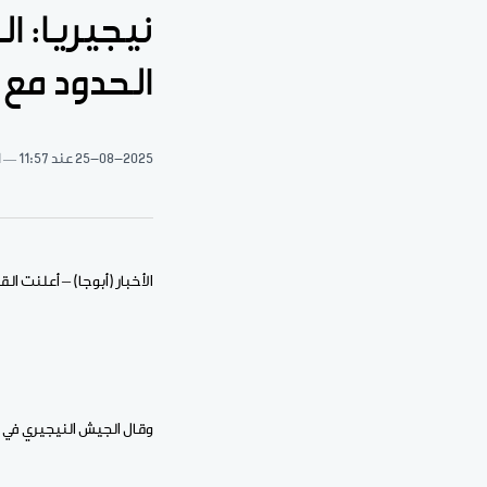
الحدود مع 
25-08-2025
عند 11:57
1 د
الأخبار (أبوجا) – أعلنت القوات الجوية النيجيرية تحرير 67 رهين
وقال الجيش النيجيري في ب