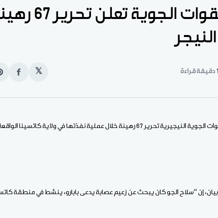
نيجيريا: القوات الجو
النيجر
قيقة قراءة
𝕏
انشر
e
على
n
الفيس
t
ة خلال عملية نفذتها في ولاية كاتسينا الواقعة على الحدود مع النيجر.
يان، إن “سلاح الجو كان يبحث عن زعيم عصابة يدعى بابارو، ينشط في منطقة كاتس