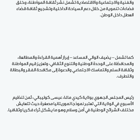
والفنية والاجتماعية والاقتصادية تشمل نشر ثقافة المواطنة، وخلق
فضاءات تنموية من خلال دعم السياحة الداخلية وتشجيع ثقافة قضاء
العطل داخل الوطن.
كما تشمل – يضيف الوالي المساعد – إبراز أهمية القراءة والمطالعة،
والمحافظة على الوحدة الوطنية والتنوع الثقافي، وتعزيز قيم المواطنة
وثقافة السلم والتماسك الاجتماعي والدعوة إلى مكافحة الفقر والبطالة
والتطرف.
رئيس المجلس الجهوي بولاية كيدي ماغا، عيسى كوليبالي، ثمن تنظيم
الأسبوع في الولاية التي تعتبر نموذجا لموريتانيا مصغرة حيث تتعايش
مختلف الشرائح الوطنية في أمن وسلام وهو ما يشكل ثراء فكريا وثقافيا.