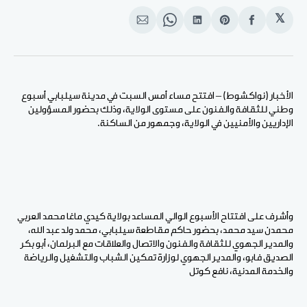
𝕏
انشر
Share
انشر
Share
انشر
على
on
على
on
على
الفيسبوك
Pinterest
لينكد
WhatsApp
الإيميل
إن
الأخبار (نواكشوط) – افتتح مساء أمس السبت في مدينة سيلبابي أسبوع
وطني للثقافة والفنون على مستوى الولاية، وذلك بحضور المسؤولين
الإداريين والأمنيين في الولاية، وجمهور من الساكنة.
وأشرف على افتتاح الأسبوع الوالي المساعد بولاية كيدي ماغا محمد العربي
محمدن سيد محمد، بحضور حاكم مقاطعة سيلبابي، محمد ولد عبد الله،
والمدير الجهوي للثقافة والفنون والاتصال والعلاقات مع البرلمان، أبو بكر
الصديق فابو، والمدير الجهوي لوزارة تمكين الشباب والتشغيل والرياضة
والخدمة المدنية، نافع كوتل