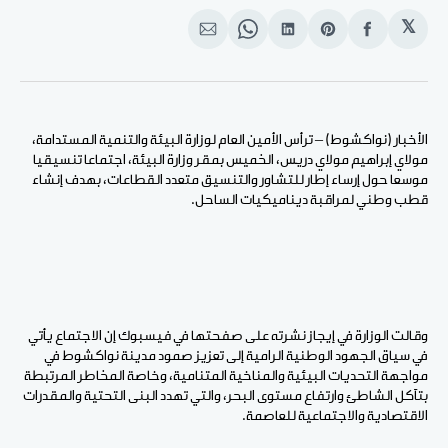
𝕏
انشر
Share
انشر
Share
انشر
على
on
على
on
على
الفيسبوك
Pinterest
لينكد
WhatsApp
الإيميل
إن
الأخبار (نواكشوط) – ترأس الأمين العام لوزارة البيئة والتنمية المستدامة،
مولاي إبراهيم مولاي دريس، الخميس بمقر وزارة البيئة، اجتماعا تنسيقيا
موسعا حول إرساء إطار للتشاور والتنسيق متعدد القطاعات، بهدف إنشاء
قطب وطني لمراقبة ديناميكيات الساحل.
وقالت الوزارة في إيجاز نشرته على صفحتها في فيسبوك إن الاجتماع يأتي
في سياق الجهود الوطنية الرامية إلى تعزيز صمود مدينة نواكشوط في
مواجهة التحديات البيئية والمناخية المتنامية، وخاصة المخاطر المرتبطة
بتآكل الشاطئ وارتفاع مستوى البحر، والتي تهدد البنى التحتية والمقدرات
الاقتصادية والاجتماعية للعاصمة.