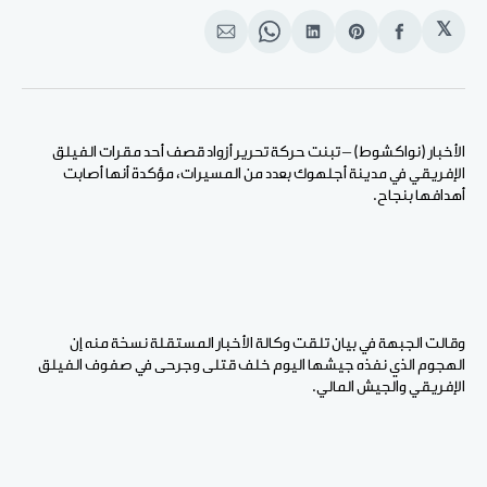
𝕏
انشر
Share
انشر
Share
انشر
على
on
على
on
على
الفيسبوك
Pinterest
لينكد
WhatsApp
الإيميل
إن
الأخبار (نواكشوط) – تبنت حركة تحرير أزواد قصف أحد مقرات الفيلق
الإفريقي في مدينة أجلهوك بعدد من المسيرات، مؤكدة أنها أصابت
أهدافها بنجاح.
وقالت الجبهة في بيان تلقت وكالة الأخبار المستقلة نسخة منه إن
الهجوم الذي نفذه جيشها اليوم خلف قتلى وجرحى في صفوف الفيلق
الإفريقي والجيش المالي.