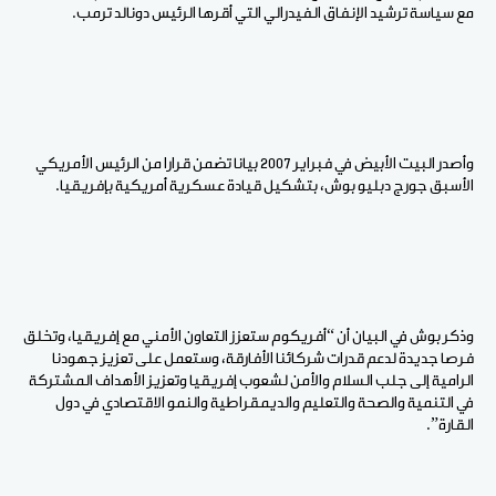
مع سياسة ترشيد الإنفاق الفيدرالي التي أقرها الرئيس دونالد ترمب.
وأصدر البيت الأبيض في فبراير 2007 بيانا تضمن قرارا من الرئيس الأمريكي
الأسبق جورج دبليو بوش، بتشكيل قيادة عسكرية أمريكية بإفريقيا.
وذكر بوش في البيان أن “أفريكوم ستعزز التعاون الأمني مع إفريقيا، وتخلق
فرصا جديدة لدعم قدرات شركائنا الأفارقة، وستعمل على تعزيز جهودنا
الرامية إلى جلب السلام والأمن لشعوب إفريقيا وتعزيز الأهداف المشتركة
في التنمية والصحة والتعليم والديمقراطية والنمو الاقتصادي في دول
القارة”.