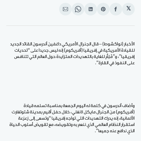
𝕏
انشر
Share
انشر
Share
انشر
على
on
على
on
على
الفيسبوك
Pinterest
لينكد
WhatsApp
الإيميل
إن
الأخبار (نواكشوط) – قال الجنرال الأمريكي داغفين أندرسون القائد الجديد
للقيادة الأمريكية في إفريقيا (أفريكوم) إنه ليس جديدا على “تحديات
إفريقيا”، و”مُلِمٌّ للغاية بالتهديدات المتزايدة حول العالم التي تتنافس
على النفوذ في القارة”.
وأضاف أندرسون في كلمة له اليوم الجمعة بمناسبة تسلمه قيادة
(أفريكوم) من الجنرال مايكل لانغلي، خلال حفل أقيم بمدينة شتوتغارت
الألمانية، إنه يدرك التهديدات التي تواجه إفريقيا “وتسعى إلى زعزعة
استقرار النظام العالمي الذي ننعم به وتقويضه، مع تقويض أسلوب الحياة
الذي ندافع عنه جميعا”.