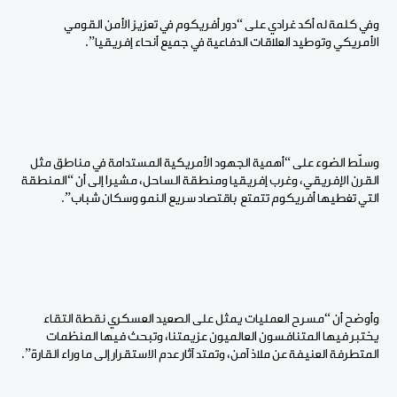
وفي كلمة له أكد غرادي على “دور أفريكوم في تعزيز الأمن القومي
الأمريكي وتوطيد العلاقات الدفاعية في جميع أنحاء إفريقيا”.
وسلّط الضوء على “أهمية الجهود الأمريكية المستدامة في مناطق مثل
القرن الإفريقي، وغرب إفريقيا ومنطقة الساحل، مشيرا إلى أن “المنطقة
التي تغطيها أفريكوم تتمتع باقتصاد سريع النمو وسكان شباب”.
وأوضح أن “مسرح العمليات يمثل على الصعيد العسكري نقطة التقاء
يختبر فيها المتنافسون العالميون عزيمتنا، وتبحث فيها المنظمات
المتطرفة العنيفة عن ملاذ آمن، وتمتد آثار عدم الاستقرار إلى ما وراء القارة”.