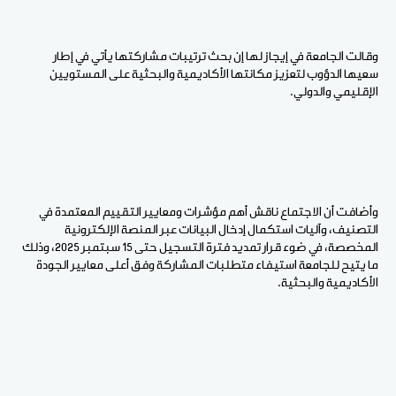
وقالت الجامعة في إيجاز لها إن بحث ترتيبات مشاركتها يأتي في إطار
سعيها الدؤوب لتعزيز مكانتها الأكاديمية والبحثية على المستويين
الإقليمي والدولي.
وأضافت أن الاجتماع ناقش أهم مؤشرات ومعايير التقييم المعتمدة في
التصنيف، وآليات استكمال إدخال البيانات عبر المنصة الإلكترونية
المخصصة، في ضوء قرار تمديد فترة التسجيل حتى 15 سبتمبر 2025، وذلك
ما يتيح للجامعة استيفاء متطلبات المشاركة وفق أعلى معايير الجودة
الأكاديمية والبحثية.