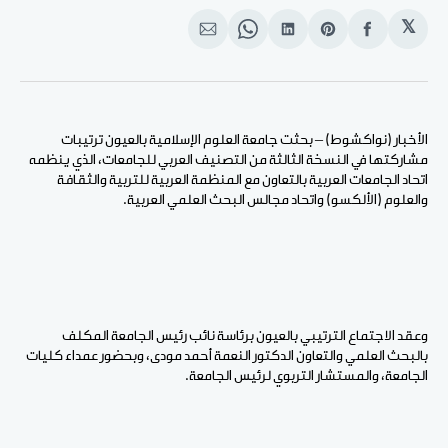
𝕏
انشر
Share
انشر
Share
انشر
على
on
على
on
على
الفيسبوك
Pinterest
لينكد
WhatsApp
الإيميل
إن
الأخبار (نواكشوط) – بحثت جامعة العلوم الإسلامية بالعيون ترتيبات
مشاركتها في النسخة الثالثة من التصنيف العربي للجامعات، الذي ينظمه
اتحاد الجامعات العربية بالتعاون مع المنظمة العربية للتربية والثقافة
والعلوم (الألكسو) واتحاد مجالس البحث العلمي العربية.
وعقد الاجتماع الترتيبي بالعيون برئاسة نائب رئيس الجامعة المكلف
بالبحث العلمي والتعاون الدكتور النعمة أحمد مودى، وبحضور عمداء كليات
الجامعة، والمستشار التربوي لرئيس الجامعة.