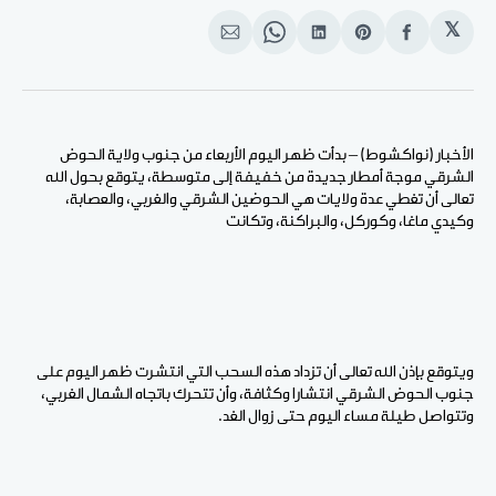
𝕏
انشر
Share
انشر
Share
انشر
على
on
على
on
على
الفيسبوك
Pinterest
لينكد
WhatsApp
الإيميل
إن
الأخبار (نواكشوط) – بدأت ظهر اليوم الأربعاء من جنوب ولاية الحوض
الشرقي موجة أمطار جديدة من خفيفة إلى متوسطة، يتوقع بحول الله
تعالى أن تغطي عدة ولايات هي الحوضين الشرقي والغربي، والعصابة،
وكيدي ماغا، وكوركل، والبراكنة، وتكانت
ويتوقع بإذن الله تعالى أن تزداد هذه السحب التي انتشرت ظهر اليوم على
جنوب الحوض الشرقي انتشارا وكثافة، وأن تتحرك باتجاه الشمال الغربي،
وتتواصل طيلة مساء اليوم حتى زوال الغد.