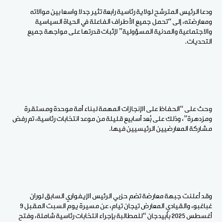
ودعا الرئيس المترشح لولاية رئاسية رابعة تثير جدلا واسعا بين موالاته
ومعارضته، إلى “تحمل جميع الأطراف الفاعلة في الحياة السياسية
والاجتماعية والمدنية المسؤولية” لإثبات قدرتها على مواجهة جميع
التحديات.
وحث على “الحفاظ على الإنجازات المهمة لبناء أمة موحدة ومستقرة
ومزدهرة”، وذلك على بُعد أسابيع قليلة من موعد انتخابات رئاسية، تم رفض
مشاركة المعارضيين الرئيسيين فيها.
وقد أعلنت جبهة معارضة تضم حزبي الرئيس الإيفواري السابق لوران
غباغبو، والقيادي المعارض تيجان تيام، عن مسيرة يوم السبت المقبل 9
أغسطس 2025 بأبيدجان “للمطالبة بإجراء انتخابات رئاسية شاملة، وفتح