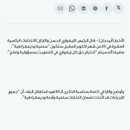
𝕏
انشر
Share
انشر
Share
انشر
على
on
على
on
على
الفيسبوك
Pinterest
لينكد
WhatsApp
الإيميل
إن
الأخبار (أبيدجان) – قال الرئيس الإيفواري الحسن واتارا إن الانتخابات الرئاسية
المقررة في 25 من شهر اكتوبر المقبل ستكون “سلمية وديمقراطية”،
مضيفا أنه سيتم “احترام حق كل إيفواري في التصويت بمسؤولية ونضج”.
وأوضح واتارا في كلمة بمناسبة الذكرى الـ65 لعيد استقلال البلاد، أن “جميع
الإجراءات قد اتُخذت لضمان انتخابات سلمية وآمنة وديمقراطية”.