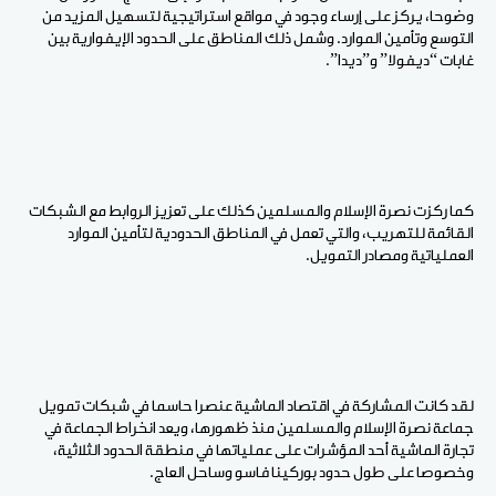
وضوحا، يركز على إرساء وجود في مواقع استراتيجية لتسهيل المزيد من
التوسع وتأمين الموارد. وشمل ذلك المناطق على الحدود الإيفوارية بين
غابات “ديفولا” و”ديدا”.
كما ركزت نصرة الإسلام والمسلمين كذلك على تعزيز الروابط مع الشبكات
القائمة للتهريب، والتي تعمل في المناطق الحدودية لتأمين الموارد
العملياتية ومصادر التمويل.
لقد كانت المشاركة في اقتصاد الماشية عنصرا حاسما في شبكات تمويل
جماعة نصرة الإسلام والمسلمين منذ ظهورها، ويعد انخراط الجماعة في
تجارة الماشية أحد المؤشرات على عملياتها في منطقة الحدود الثلاثية،
وخصوصا على طول حدود بوركينا فاسو وساحل العاج.