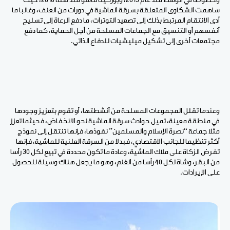
وخصوصا في الوسط منذ عام 2015، وبوركينا فاسو منذ سنة 2018، حيث
ساهمت الشكاوى المتعلقة بسرقة الماشية في دورات من العنف، وغالبا ما
أدى الانتقام المرتبط بذلك إلى تصعيد التوترات، ما دفع الرعاة إلى تسليح
أنفسهم أو التنسيق مع الجماعات المسلحة من أجل الحماية، كما دفع
مجتمعات أخرى إلى تشكيل ميليشيات للدفاع الذاتي.
وعندما تقلل المجموعات المسلحة من أنشطتها، أو تقوم بتعزيز وجودها
في منطقة معينة، تميل حوادث سرقة الماشية نحو الانخفاض، فحيثما تعزز
مثلا جماعة “نصرة الإسلام والمسلمين” نفوذها، فإنها تنتقل إلى نموذج
أكثر تنظيما للجانب الاقتصادي، فبدلا من السرقة العلنية للماشية، فإنها
تفرض الزكاة على ملاك الماشية، وعادة ما تكون محددة في تبيع لكل 30 رأسا
من البقر، وشاة لكل 40 رأسا من الغنم، وهو ما يجعل هناك وسيلة للحصول
على الإيرادات.