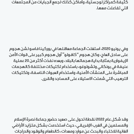
كثيفة كمراكز لوجستية، وأماكن كذلك لجمع الجبايات من المجتمعات
التي تفاعلت معها.
وفي يونيو 2020، استغلت الجماعة معاقلها في بوركينا فاسو لشن هجوم
على ساحل العاج، وكان هجوم “كافولو” أول هجوم كبير على قوات الأمن
الإيفوارية بمثابة بداية هجماتها بالبلاد، وبعده نفذت أكثر من 20 عملية
عنيفة في بونكاني وتشولوغو، باستخدام تكتيكات مختلفة كالهجمات
المباشرة على المنشآت الأمنية، واستخدام العبوات الناسفة، وتكتيكات
الترهيب التي شملت الاستيلاء على المساجد والقرى.
وقد شكل عام 2022 نقطة تحول على صعيد حضور جماعة نصرة الإسلام
والمسلمين في الغرب الإفريقي، حيث استخدمت بشكل متزايد الأراضي
الغانية للاختباء والبحث عن موارد ومعدات، كالطعام والوقود والدراجات