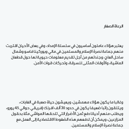
الرعاة الصغار
يعتبر هؤلاء عاملون أساسيون في سلسلة الإمداد، وفي بعض الأحيان اقتربت
منهم جماعة نصرة الإسلام والمسلمين في مالي وبوركينا فاسو وشمال
ساحل العاج، وجندتهم من أجل تقديم معلومات حيوية لها حول قطعان
الماشية، والأوقات المثلى للسرقة، وتحركات قوات الأمن.
وغالبا ما يكون هؤلاء مهمشين، ويعيشون حياة صعبة في الغابات،
ويتلقون راتبا ضعيفا يكون في حدود 30 ألف افرنك إفريقي حوالي 45 يورو،
ويطلب منهم أحيانا دفع ثمن الأضرار التي تلحقها المواشي مثلا بحقول
المزارعين، ويمكن أن تدفعهم هذه الضغوط الاقتصادية إلى العمل مع
جماعة نصرة الإسلام والمسلمين.