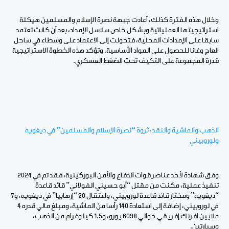
وخلال هذه الفترة كذلك، أعادت جبهة نصرة الإسلام والمسلمين هيكلة
استراتيجيتها العملياتية وبشكل خاص سلاسل الإمداد، بعد أن كانت تعتمد
سابقا على الإمدادات المحلية، فتحولت إلى الاعتماد على وسطاء في ساحل
العاج وغانا للحصول على المواد الأساسية. وتؤكد هذه الخطوة الاستراتيجية
قدرة المجموعة على التكيف تحت الضغط العسكري.
الذهب والماشية والنقد: ثروة “نصرة الإسلام والمسلمين” في ديغويه
ولوروبيني
وفق شهادة لأحد عناصر قوات الدفاع والأمن البوركينية، فقد تم في 2024
تنفيذ عملية، مكنت من مقتل “أبو حسيني الفولاني” قائد قاعدة
“ديغويه” ومختار قائد قاعدة لوروبيني، واعتقال 20 “إرهابيا” في ديغويه، و7
في لوروبيني، إضافة إلى استعادة 140 رأسا من الماشية، ومبلغ مالي قدره 4
ملايين افرنك إفريقي حوالي 6098 يورو، و1.5 كيلوغرام من الذهب،
وسيارتين.