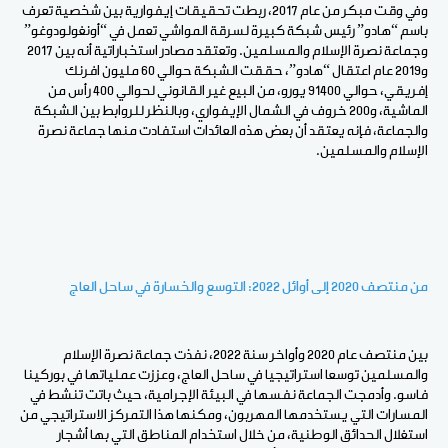
وفي وقت مبكر من عام 2017، ربطت تحقيقات إيفوارية بين شخصية تعرف
باسم “هادو” رئيس شبكة كبيرة لسرقة المواشي تعمل في “أونغولودوغو”
وجماعة نصرة الإسلام والمسلمين. وتعتقد مصادر استخباراتية أنه بين 2017
و2019 عام اعتقال “هادو”، حققت الشبكة حوالي 60 مليون افرنك
إفريقي، حوالي 91400 يورو، من البيع غير القانوني لحوالي 400 رأس من
الماشية، و200 خروف في الشمال الإيفواري، وبالنظر للروابط بين الشبكة
والجماعة، فإنه يعتقد أن بعض هذه العائدات استفادت منها جماعة نصرة
الإسلام والمسلمين.
من منتصف 2020 إلى أوائل 2022: التوسع والخسارة في ساحل العاج
بين منتصف عام 2020 وأواخر سنة 2022، نفذت جماعة نصرة الإسلام
والمسلمين توسعا استراتيجيا في ساحل العاج، وعززت عملياتها في بوركينا
فاسو. وأدمجت الجماعة نفسها في البيئة الإجرامية، حيث باتت تنشط في
المسارات التي يستخدمها المهربون، ومكنها هذا التمركز الاستراتيجي من
استغلال الحدائق الوطنية، من خلال استخدام المناطق التي بها أشجار