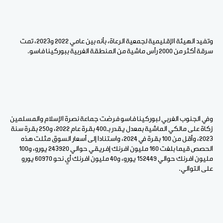
وتفيد الهيئة الإقليمية لجمعية الرعاة، بأنه بين عامي 2022 و2023، تمت
سرقة أكثر من 2000 رأس ماشية من المنطقة الغربية ببوركينا فاسو.
وفي الجنوب الغربي لبوركينا فاسو فرضت جماعة نصرة الإسلام والمسلمين
زكاة على مالكي الماشية بمعدل يقدر بـ400 بقرة عام 2022، و250 بقرة سنة
2023، وأقل من 100 بقرة في 2024، واستنادا إلى أسعار السوق مثلت هذه
الحصص قيما بلغت 160 مليون افرنك إفريقي حوالي 243920 يورو، و100
مليون افرنك حوالي 152449 يورو، و40 مليون افرنك أي نحو 60970 يورو
على التوالي.