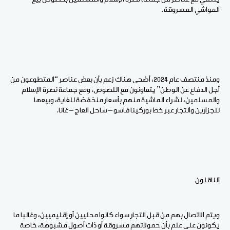
المواشي المسروقة.
ومنذ منتصف عام 2024، أضحى هناك زعم بأن بعض عناصر “المتطوعون من
أجل الدفاع عن الوطن” يتعاونون مع اللصوص، ومع جماعة نصرة الإسلام
والمسلمين، لشراء الماشية منهم بأسعار منخفضة للغاية، وبيعها
للجزارين والتجار عبر خط بوركينا فاسو – ساحل العاج – غانا.
الناقلون
ويتم الاتصال بهم من قبل التجار سواء كانوا محليين أو إقليميين، وغالبا ما
يكونون على علم بأن حمولاتهم مسروقة أو ذات أصول مشبوهة، خاصة