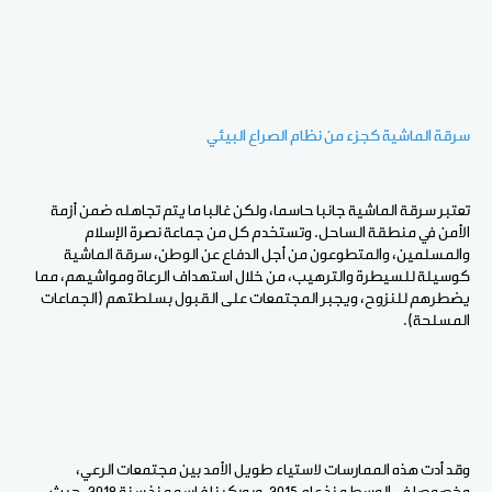
سرقة الماشية كجزء من نظام الصراع البيئي
تعتبر سرقة الماشية جانبا حاسما، ولكن غالبا ما يتم تجاهله ضمن أزمة
الأمن في منطقة الساحل. وتستخدم كل من جماعة نصرة الإسلام
والمسلمين، والمتطوعون من أجل الدفاع عن الوطن، سرقة الماشية
كوسيلة للسيطرة والترهيب، من خلال استهداف الرعاة ومواشيهم، مما
يضطرهم للنزوح، ويجبر المجتمعات على القبول بسلطتهم (الجماعات
المسلحة).
وقد أدت هذه الممارسات لاستياء طويل الأمد بين مجتمعات الرعي،