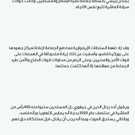
بشكل رئيسي بأنشطة جماعة نصرة الإسلام والمسلمين، وكانت حوادث
سرقة الماشية تتبع نفس الاتجاه.
وقد زاد ضغط السلطات الإيفوارية مما دفع الجماعة لإعادة تمركز جهودها
على بوركينا فاسو، وأسفرت عن ذلك زيادة ملحوظة في الهجمات على
قوات الأمن والمدنيين، وعلى الرغم من محاولات قوات الدفاع والأمن طرد
الجماعة من معاقلها، إلا أنها كثفت حملتها.
ويقول أحد رجال الدين في جيغوري، إن المسلحين سلبوا منه 400 رأس من
الماشية في منتصف عام 2022 بحجة أنه يمارس التعاويذ وبأنه فاسد،
وبالتالي يستحق الموت، وبما أنه يجب أن يقتل، فإن ممتلكاته حق لهم.