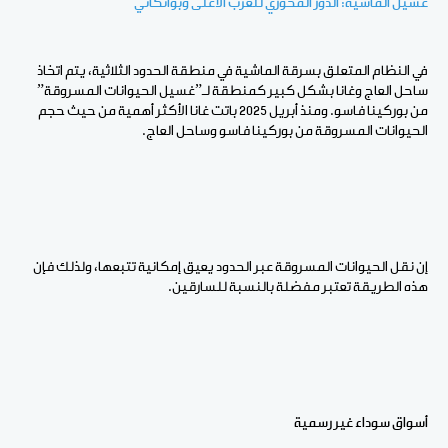
غسيل الماشية: الدور المحوري للغرب الأعلى وبوانكاني
في النظام المتعلق بسرقة الماشية في منطقة الحدود الثلاثية، يتم اتخاذ
ساحل العاج وغانا بشكل كبير كمنطقة لـ”غسيل الحيوانات المسروقة”
من بوركينا فاسو. ومنذ أبريل 2025 باتت غانا الأكثر أهمية من حيث حجم
الحيوانات المسروقة من بوركينا فاسو وساحل العاج.
إن نقل الحيوانات المسروقة عبر الحدود يعيق إمكانية تتبعها، ولذلك فإن
هذه الطريقة تعتبر مفضلة بالنسبة للسارقين.
أسواق سوداء غير رسمية