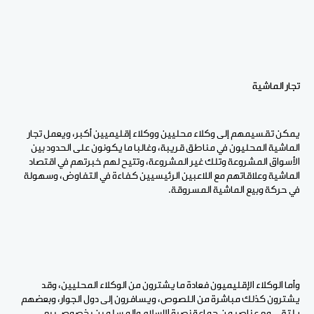
تجار الماشية
يمكن تقسيمهم إلى وكلاء محليين ووكلاء إقليميين أكبر، ويعمل تجار
الماشية المحليون في مناطق قريبة، وغالبا ما يكونون على الحدود بين
الأسواق المشروعة وتلك غير المشروعة، وتتيح لهم خبرتهم في اقتصاد
الماشية وعلاقاتهم مع اللاعبين الرئيسيين كفاءة في التفاوض، وسهولة
في حركة وبيع الماشية المسروقة.
وأما الوكلاء الإقليميون فعادة ما يشترون من الوكلاء المحليين، وقد
يشترون كذلك مباشرة من اللصوص، ويسافرون إلى دول الجوار، وبعضهم
يلتقي مع عناصر من جماعة نصرة الإسلام والمسلمين بخصوص بيع