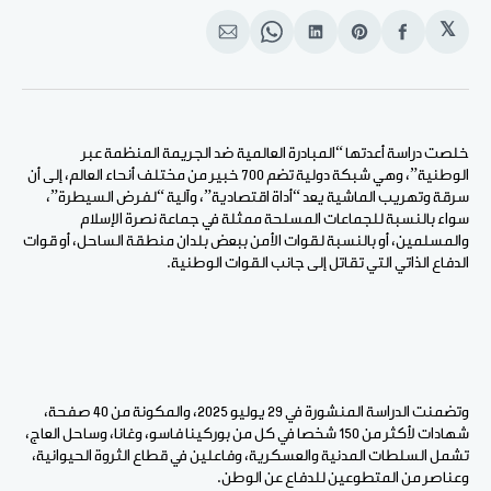
𝕏
انشر
Share
انشر
Share
انشر
على
on
على
on
على
الفيسبوك
Pinterest
لينكد
WhatsApp
الإيميل
إن
خلصت دراسة أعدتها “المبادرة العالمية ضد الجريمة المنظمة عبر
الوطنية”، وهي شبكة دولية تضم 700 خبير من مختلف أنحاء العالم، إلى أن
سرقة وتهريب الماشية يعد “أداة اقتصادية”، وآلية “لفرض السيطرة”،
سواء بالنسبة للجماعات المسلحة ممثلة في جماعة نصرة الإسلام
والمسلمين، أو بالنسبة لقوات الأمن ببعض بلدان منطقة الساحل، أو قوات
الدفاع الذاتي التي تقاتل إلى جانب القوات الوطنية.
وتضمنت الدراسة المنشورة في 29 يوليو 2025، والمكونة من 40 صفحة،
شهادات لأكثر من 150 شخصا في كل من بوركينا فاسو، وغانا، وساحل العاج،
تشمل السلطات المدنية والعسكرية، وفاعلين في قطاع الثروة الحيوانية،
وعناصر من المتطوعين للدفاع عن الوطن.