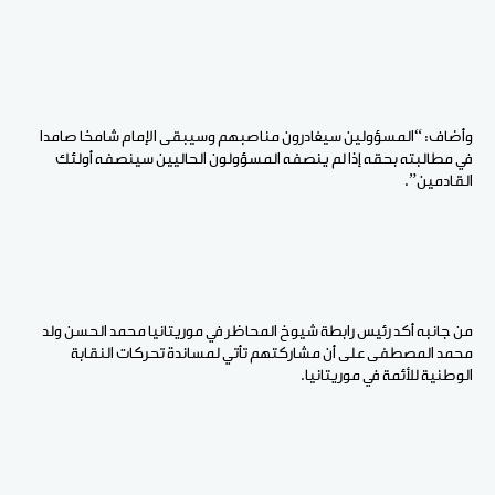
وأضاف: “المسؤولين سيغادرون مناصبهم وسيبقى الإمام شامخا صامدا
في مطالبته بحقه إذا لم ينصفه المسؤولون الحاليين سينصفه أولئك
القادمين”.
من جانبه أكد رئيس رابطة شيوخ المحاظر في موريتانيا محمد الحسن ولد
محمد المصطفى على أن مشاركتهم تأتي لمساندة تحركات النقابة
الوطنية للأئمة في موريتانيا.