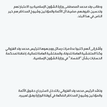
وطالب ولد محمد المصطفى وزارة الشؤون الإسلامية برد الاعتبار لهم
وتحسين ظروفهم، مضيفا أن الأئمة والمؤذنين وشيوخ المحاظر هم خير
الناس في هذا البلد.
وأشار إلى أنهم كتبوا عدة مرات رسائل ووجهوها للرئيس محمد ولد الغزواني
وكذا المتفشية العامة للدولة، والمفتشية العامة للمالية، إضافة لمحكمة
الحسابات بشأن “الفساد” في وزارة الشؤون الإسلامية.
وناشد الرئيس محمد ولد الغزواني بالتدخل لاسترجاع حقوق الأئمة
والمؤذنين وشيوخ المحاظر الضائعة في أروقة الوزارة وفق تعبيره.