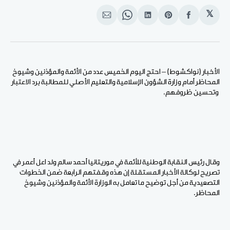
𝕏
انشر
Share
انشر
Share
انشر
على
on
على
on
على
الفيسبوك
Pinterest
لينكد
WhatsApp
الإيميل
إن
الأخبار (نواكشوط) – احتج اليوم الخميس عدد من الأئمة والمؤذنين وشيوخ
المحاظر أمام وزارة الشؤون الإسلامية والتعليم الأصلي للمطالبة برد الاعتبار
وتحسين ظروفهم.
وقال رئيس النقابة الوطنية للأئمة في موريتانيا أحمد سالم ولد اعل أعمر في
تصريح لوكالة الأخبار المستقلة إن هذه وقفتهم الرابعة ضمن الخطوات
التصعيدية من أجل توضيح ما تعامل به الوزارة الأئمة والمؤذنين وشيوخ
المحاظر.