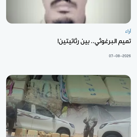
آراء
تميم البرغوثي.. بين رثائيتين!
07-08-2026