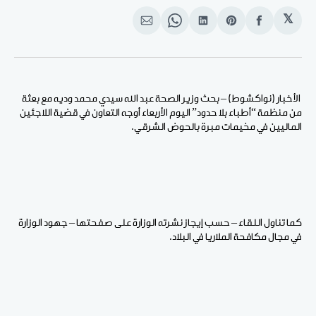
𝕏
انشر
Share
انشر
Share
انشر
على
on
على
on
على
الفيسبوك
Pinterest
لينكد
WhatsApp
الإيميل
إن
الأخبار (نواكشوط) – بحث وزير الصحة عبد الله سيدي محمد وديه مع بعثة
من منظمة “أطباء بلا حدود” اليوم الأربعاء أوجه التعاون في قضية اللاجئين
الماليين في مخيمات مبرة بالحوض الشرقي.
كما تناول اللقاء – حسب إيجاز نشرته الوزارة على صفحتها – جهود الوزارة
في مجال مكافحة الملاريا في البلاد.