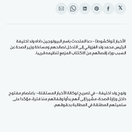
𝕏
انشر
Share
انشر
Share
انشر
على
on
على
on
على
الفيسبوك
Pinterest
لينكد
WhatsApp
الإيميل
إن
الأخبار (نواكشوط) – دعا المتحدث باسم البيولوجين داداه ولد اخليفة
الرئيس محمد ولد الغزواني إلى التدخل لصالحهم ومساءلة وزير الصحة عن
السبب وراء إقصائهم من الاكتتاب المزمع تنظيمه قريبا.
ولوح ولد اخليفة – في تصريح لوكالة الأخبار المستقلة- باعتصام مفتوح
داخل وزارة الصحة، مشيرا إلى أنهم بدأوا وقفاتهم منذ فترة، مؤكدا على
سلميتهم المطلقة في المطالبة بحقوقهم.