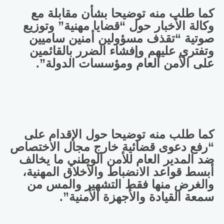
كما طلب منه توضيحا بشأن مقابلة مع
وكالة الأخبار حول “قضايا مهنية” وتوزيع
صوتية “تقذف مسؤولين أمنين ساميين
وتفتري عليهم وإفشاء الضرر بالقائمين
على الأمن العام ومؤسسات الدولة”.
كما طلب منه توضيحا حول الإقدام على
“رفع دعوى قضائية خارج مجال الاختصاص
ضد المدير العام للأمن الوطني ما يخالف
أبسط قواعد الانضباط والأخلاق المهنية،
والغرض منها فقط التشهير والمس من
سمعة القيادة والأجهزة الأمنية”.