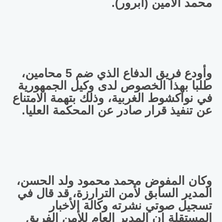
محمد الأمين (أبرور).
وأودع فريق الدفاع الذي ضم 5 محامين،
طلبا بهذا الخصوص لدى وكيل الجمهورية
في نواكشوط الغربية، وذلك بتهمة الامتناع
عن تنفيذ قرار صادر عن المحكمة العليا.
وكان المفوض محمد محمود ولد الحسن،
المدير السابق لأمن الترارزة، قد قال في
تسجيل صوتي نشرته وكالة الأخبار
المستقلة إن المدير العام للأمن الفريق