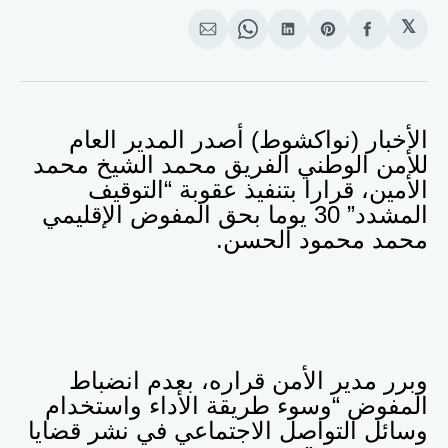
𝕏
انشر
Share
انشر
Share
انشر
على
on
على
on
على
الفيسبوك
Pinterest
لينكد
WhatsApp
الإيميل
إن
الأخبار (نواكشوط) أصدر المدير العام
للأمن الوطني الفريق محمد الشيخ محمد
الأمين، قرارا بتنفيذ عقوبة “التوقيف
المشدد” 30 يوما بحق المفوض الإقليمي
محمد محمود الحسن.
وبرر مدير الأمن قراره، بعدم انضباط
المفوض “وسوء طريقة الأداء واستخدام
وسائل التواصل الاجتماعي في نشر قضايا