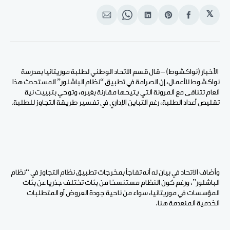
𝕏
انشر
Share
انشر
Share
انشر
على
on
على
on
على
الفيسبوك
Pinterest
لينكد
WhatsApp
الإيميل
إن
الأخبار (نواكشوط) – قال قسم الاتحاد الوطني لطلبة موريتانيا بمدرسة
نواكشوط للأعمال، إن الصرامة في تطبيق “نظام الباشلور” المستحدث هذا
العام تتنافى مع المرونة التي يتيحها مقارنة بغيره، وتوحي بتبييت نية
تقليص أعداد الطلبة، رغم التباين الإداري في تفسير طريقة التجاوز للطلبة.
وأضاف الاتحاد في بيان له أنه تفاجأ بمخرجات تطبيق نظام التجاوز في “نظام
الباشلور”، ورغم كون النظام مستنسخا من بئات تختلف جذريا عن بئات
المؤسسات في موريتانيا، سواء من ناحية جودة العروض أو المتطلبات
الخدمية المنعدمة هنا.