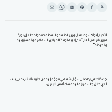
𝕏
انشر
Share
انشر
Share
انشر
على
on
على
on
على
الفيسبوك
Pinterest
لينكد
WhatsApp
الإيميل
إن
الأخبار (نواكشوط) قال وزير الطاقة والنفط محمد ولد خالد إن ثورة
موريتانيا من الغاز “تتم إدارتها وفقًا لمبادئ الشفافية والمسؤولية
والحيطة”
جاء ذلك في رده على سؤال شفهي موجّه إليه من طرف النائب منى بنت
الدي خلال جلسة برلمانية مساء أمس الإثنين.