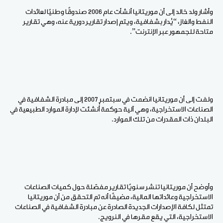
وأشار ولد خالد إلى أن موريتانيا أنشأت عام 2006 صندوقًا وطنيًا لعائدات
النفط والغاز، “يُدار بشفافية، ويتم إصدار تقارير دورية عنه، وهي تقارير
متاحة للجمهور عبر الإنترنت”.
ولفت إلى أن موريتانيا انضمت في سبتمبر 2007 إلى مبادرة الشفافية في
الصناعات الاستخراجية، وهي آلية حوكمة أُنشئت لإدارة الموارد الطبيعية في
البلدان ذات المقدرات من تلك الموارد.
وأوضح أن موريتانيا تنشر سنويًا تقارير مفصّلة حول كميات الصناعات
الاستخراجية وعائداتها المالية، مضيفًا أنه تم التحقق من أن موريتانيا
تمتثل لكافة الإصدارات الجديدة الصادرة عن مبادرة الشفافية في الصناعات
الاستخراجية، التي يقع مقرها في النرويج.