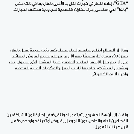
“GTA”، إعادة النظر في خيارات التزويد الأخرى بالغاز، بما في ذلك حقل
“بانغا” الذي استدعى إجراء مقارنة اقتصادية لمردودية مختلف الخيارات.
وقال إن القطاع أطلق مناقصة لبناء محطة كهربائية جديدة تعمل بالغاز،
بقدرة 230 ميغاواط، مضيفًا أنهم الآن في مرحلة تقييم العروض النهائية،
على أن يتم خلال الأشهر القليلة القادمة اختيار المشغل الذي سيتولى بناء
وتشغيل المنشآت، بما فيها أنابيب النقل والمكونات الفنية للمحطة
وأجزاء الربط الكهربائي.
ولفت إلى أن هذا المشروع يتم تمويله وتنفيذه في إطار قانون الشراكة بين
القطاعين العام والخاص، دون اللجوء إلى قروض أو تعبئة موارد جديدة من
قبل هيئات التمويل.