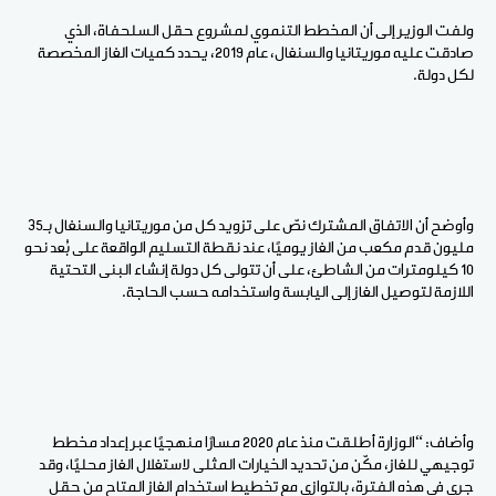
ولفت الوزير إلى أن المخطط التنموي لمشروع حقل السلحفاة، الذي
صادقت عليه موريتانيا والسنغال، عام 2019، يحدد كميات الغاز المخصصة
لكل دولة.
وأوضح أن الاتفاق المشترك نصّ على تزويد كل من موريتانيا والسنغال بـ35
مليون قدم مكعب من الغاز يوميًا، عند نقطة التسليم الواقعة على بُعد نحو
10 كيلومترات من الشاطئ، على أن تتولى كل دولة إنشاء البنى التحتية
اللازمة لتوصيل الغاز إلى اليابسة واستخدامه حسب الحاجة.
وأضاف: “الوزارة أطلقت منذ عام 2020 مسارًا منهجيًا عبر إعداد مخطط
توجيهي للغاز، مكّن من تحديد الخيارات المثلى لاستغلال الغاز محليًا، وقد
جرى في هذه الفترة، بالتوازي مع تخطيط استخدام الغاز المتاح من حقل