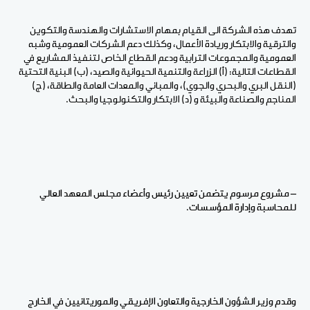
تهدف هذه الشركة الى القيام بمهام الاستشارات والهندسة والتكوين
والترقية والابتكار وريادة الأعمال، وكذلك دعم الشركات العمومية وشبه
العمومية والمجموعات الترابية ودعم القطاع الخاص لتنفيذ المشاريع في
القطاعات التالية: (أ) الزراعة والتنمية الحيوانية والصيد، (ب) البنية التحتية
(النقل البري والبحري والجوي)، والمباني والمعدات العامة والطاقة، (ج)
المناجم والصناعة والبيئة و (د) الابتكار والتكنولوجيا والبحث.
– مشروع مرسوم يتضمن تعيين رئيس وأعضاء مجلس المعهد العالي
للمحاسبة وإدارة المؤسسات.
وقدم وزير الشؤون الخارجية والتعاون الإفريقي والموريتانيين في الخارج