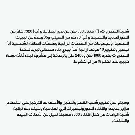
شعبة الخضراوات: (
أ) اقتناء 800 طن من بذور البطاطا و (ب) 7920 كلغ من
البذور العادية والهجينة و (ج) 70 كم من السياج، و35 وحدة من البيوت
المحمية، ومجموعات من المضخات الزراعية ومضخات الطاقة الشمسية (د)
تجهيز وتطوير 40 موقعا زراعيا (هـ) يجري بناء محطتي تبريد لحفظ
الخضروات بقدرة 1000 طن و2400 طن بالإضافة إلى مشروع لبناء ثالثة بسعة
كبيرة عند الكلم 18 من نواكشوط.
وسيتواصل تطوير
شعب القمح والنخيل والأعلاف
مع التركيز على استصلاح
مزارع جديدة، واقتناء البذور وتجهيزات الري المناسبة وسيتم دعم ترقية
شعبة الواحات من خلال اقتناء 8000 فسيلة نخيل من الأصناف الجيدة
والمنتجة.