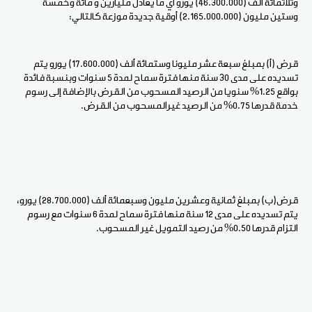
وثلاثمائة ألف (46.300.000) يورو أي ما يعادل مليارين و مائة وخمسة
وستين مليون (2.165.000.000) أوقية جديدة موزعة كالتالي:
قرض (أ) بمبلغ سبعة عشر مليونا وستمائة ألف (17.600.000) يورو يتم
تسديده على مدى 30 سنة منها فترة سماح لمدة 5 سنوات وبنسبة فائدة
بواقع 1.25% سنويا من الرصيد المسحوب من القرض بالإضافة إلى رسوم
خدمة قدرها 0.75% من الرصيد غيرالمسحوب من القرض.
قرض(ب) بمبلغ ثمانية وعشرين مليون وسبعمائة ألف (28.700.000) يورو،
يتم تسديده على مدى 12 سنة منها فترة سماح لمدة 6 سنوات مع رسوم
التزام قدرها 0.50% من رصيد التمويل غير المسحوب.