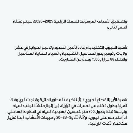
ولتحقيق الأهداف المرسومة للحملة الزراعية 2025-2026، سيتم تعبئة
الدعم التالي:
شعبة الحبوب التقليدية:
إعادة تأهيل السدود وتدعيم الحواجز في عشر
ولايات وتوفير بذور المحاصيل التقليدية والسياج لحماية المحاصيل
واقتناء 88 جرارا و1500 وحدة من المحاريث.
شعبة الأرز (القطاع المروي)
:(أ) تنظيف المحاور المائية وقنوات الري وفك
العزلة بطول 6 كلم من الممرات في اترارزة، (ج) إنجاز منشأة لجلب المياه
وتوسعة قناة بطول 300 متر لتحسين انسيابية المياه في افطوط الساحلي،
(د) منح دعم على اليوريا، وDAP، و9-23-30 و مبيدات الأعشاب، (هـ) تعزيز
مكافحة الآفات الزراعية.