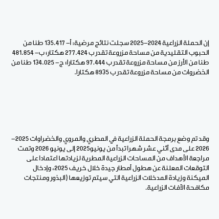
إن الحملة الزراعية 2024-2025 سجلت نتائج مرضية: أ- 135.417 طنا من
الحبوب التقليدية من مساحة مزروعة تقدر ب 277.424 هكتار؛ ب- 481.854
طنا من الأرز من مساحة مزروعة تقدر ب 97.444 هكتارا؛ ج- 134.025 طنا من
الخضروات من مساحة مزروعة تقدر ب 8935 هكتارا.
وقد تم وضع برمجة الحملة الزراعية في المطري والمروي والخضراوات 2025-
2026 على مدى أثني عشر شهرا تبدأ من يونيو2025 إلى يونيو 2026 وتمت
مراجعة الأهداف من المساحات الزراعية المطرية لزيادتها اعتمادا على
التوقعات المعلنة عن هطول أمطار جيدة خلال خريف 2025، وإدخال
الميكنة وزيادة المدخلات الزراعية التي سيتم توزيعها (البذور ومنتجات
مكافحة الآفات الزراعية.