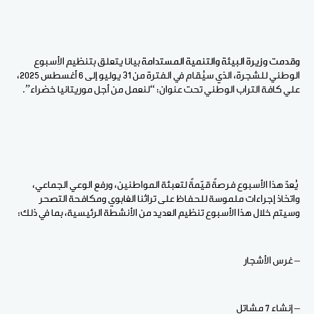
وقدمت وزيرة البيئة والتنمية المستدامة
بيانا يتعلق بتنظيم الأسبوع
الوطني للشجرة، الذي سيُقام في الفترة من 31 يوليو إلى 6 أغسطس 2025،
علي كافة التراب الوطني تحت عنوان: “لنعمل من أجل موريتانيا خضراء”.
يُعدّ هذا الأسبوع فرصةً قيّمةً لتعبئة المواطنين، ورفع الوعي الجماعي،
واتخاذ إجراءات ملموسة للحفاظ على تراثنا الغابوي ومكافحة التصحر
وسيتم خلال هذا الأسبوع تنظيم العديد من الأنشطة الرئيسية، بما في ذلك:
– غرس الأشجار
– إنشاء 7 مشاتل