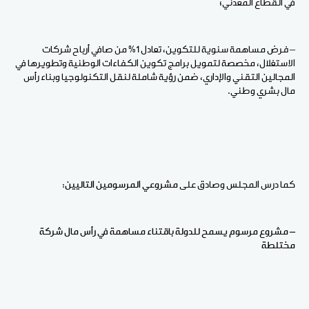
في القطاع المعدني؛
– فرض مساهمة سنوية للتكوين، تعادل 1٪ من صافي أرباح شركات
الاستغلال، مخصصة لتمويل برامج تكوين الكفاءات الوطنية وتطويرها في
المجالين التقني والإداري، ضمن رؤية شاملة لنقل التكنولوجيا وبناء رأس
مال بشري وطني.
كما درس المجلس وصادق على
مشروعي المرسومين التاليين:
– مشروع مرسوم يسمح للدولة باقتناء مساهمة في رأس مال شركة
مختلطة