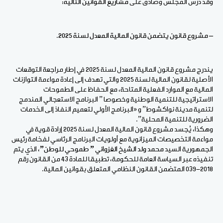
وقد درس المجلس وصادق على
مشاريع القوانين التالية:
– مشروع قانون يتضمن قانون المالية المعدل لسنة 2025
.
يندرج مشروع قانون المالية المعدل لسنة 2025 في إطار مراجعة التوقعات
الأصلية لقانون المالية لسنة 2025 والتي تهدف إلى إعادة مواءمة التوازنات
المالية مع الموارد الفعلية المتاحة، مع الحفاظ على الطموحات
الاستراتيجية للتنمية الوطنية وخصوصا ” البرنامج الاستعجالي المندمج
لتنمية مدينة نواكشوط” و «البرنامج الأولي لتعميم النفاذ إلى الخدمات
الضرورية للتنمية المحلية”.
وهكذا، يُجسد مشروع قانون المالية المعدل لسنة 2025 إرادة قوية في
مواءمة التخصيصات الميزانوية مع أولويات البرنامج الرئاسي لفخامة رئيس
الجمهورية السيد
محمد ولد الشيخ الغزواني ” طموحي للوطن”
، الذي يتم
تنفيذه عبر السياسة العامة للحكومة، تطبيقا للمادة 43 من القانون رقم
2018-039 المتضمن القانون النظامي المتعلق بقوانين المالية.