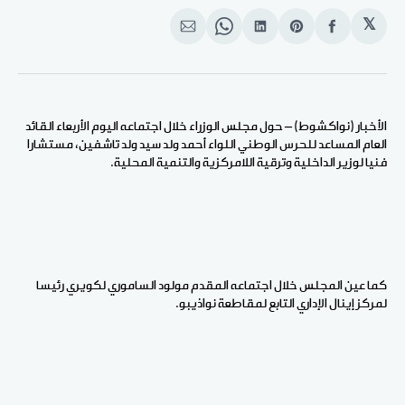
𝕏
انشر
Share
انشر
Share
انشر
على
on
على
on
على
الفيسبوك
Pinterest
لينكد
WhatsApp
الإيميل
إن
الأخبار (نواكشوط) – حول مجلس الوزراء خلال اجتماعه اليوم الأربعاء القائد
العام المساعد للحرس الوطني اللواء أحمد ولد سيد ولد تاشفين، مستشارا
فنيا لوزير الداخلية وترقية اللامركزية والتنمية المحلية.
كما عين المجلس خلال اجتماعه المقدم مولود الساموري لكويري رئيسا
لمركز إينال الإداري التابع لمقاطعة نواذيبو.