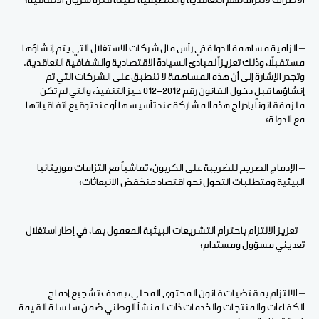
الأطراف لالتزاماتهم التعاقدية والتنظيمية طيلة فترة سريان الاتفاقية؛
– الزامية مساهمة الدولة في رأس مال شركات الاستغلال التي يتم إنشاؤها
مستقبلاً، وذلك تعزيزاً لمبادئ السيادة الاقتصادية والشفافية التعاقدية.
وتجدر الإشارة إلى أن هذه المساهمة لا تنطبق على الشركات التي تم
إنشاؤها قبل دخول القانون رقم 2012-012 حيز التنفيذ، والتي لم تكن
ملزمة قانوناً بإدراج هذه المشاركة عند تأسيسها أو عند توقيع اتفاقياتها
مع الدولة؛
– الإدماج الصريح للضريبة على الكربون، تماشياً مع التزامات موريتانيا
البيئية ومتطلبات التحول نحو اقتصاد منخفض الانبعاثات؛
– تعزيز الالتزام باحترام التشريعات البيئية المعمول بها، في إطار استغلال
تعديني مسؤول ومستدام؛
– الالتزام بمقتضيات قانون المحتوى المحلي، بهدف تشجيع إدماج
الكفاءات والمنتجات والخدمات ذات المنشأ الوطني ضمن سلسلة القيمة