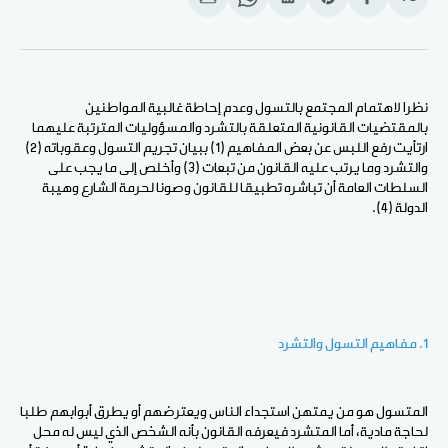
انشر
Share
انشر
Share
انشر
على
on
على
on
على
الفيسبوك
Pinterest
لينكد
WhatsApp
الإيميل
إن
نظرا لاهتمام المجتمع بالتسول وعدم إحاطة غالبية المواطنين
بالمقتضيات القانونية المتعلقة بالتشرد والمسؤوليات المترتبة عليهما
ارتأيت رفع اللبس عن بعض المفاهيم (1) ببيان تجريم التسول وعقوباته (2)
والتشرد وما يرتب عليه القانون من تبعات (3) وأخلص إلى ما يجب على
السلطات العامة أن تباشره تطبيقا للقانون وصونا لحرمة الشارع وهيبة
الدولة (4).
1. مفاهيم التسول والتشرد
المتسول هو من يمتهن استجداء الناس ويعترضهم أو يطرق أبوابهم طلبا
لحاجة مادية، أما المتشرد فيعرفه القانون بأنه الشخص الذي ليس له محل