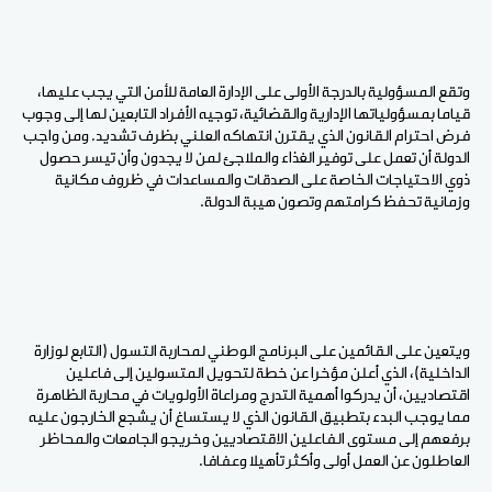
وتقع المسؤولية بالدرجة الأولى على الإدارة العامة للأمن التي يجب عليها،
قياما بمسؤولياتها الإدارية والقضائية، توجيه الأفراد التابعين لها إلى وجوب
فرض احترام القانون الذي يقترن انتهاكه العلني بظرف تشديد. ومن واجب
الدولة أن تعمل على توفير الغذاء والملاجئ لمن لا يجدون وأن تيسر حصول
ذوي الاحتياجات الخاصة على الصدقات والمساعدات في ظروف مكانية
وزمانية تحفظ كرامتهم وتصون هيبة الدولة.
ويتعين على القائمين على البرنامج الوطني لمحاربة التسول (التابع لوزارة
الداخلية)، الذي أعلن مؤخرا عن خطة لتحويل المتسولين إلى فاعلين
اقتصاديين، أن يدركوا أهمية التدرج ومراعاة الأولويات في محاربة الظاهرة
مما يوجب البدء بتطبيق القانون الذي لا يستساغ أن يشجع الخارجون عليه
برفعهم إلى مستوى الفاعلين الاقتصاديين وخريجو الجامعات والمحاظر
العاطلون عن العمل أولى وأكثر تأهيلا وعفافا.