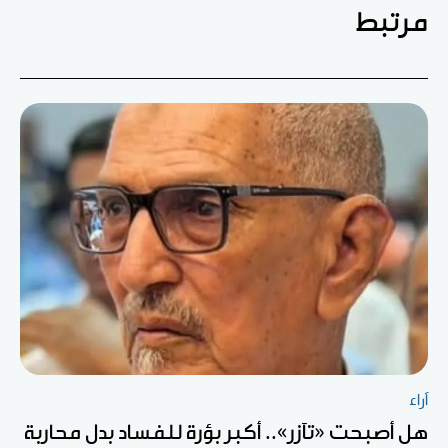
مرتبط
آراء
هل أصبحت «تآزر».. أكبر بؤرة للفساد بدل محاربة