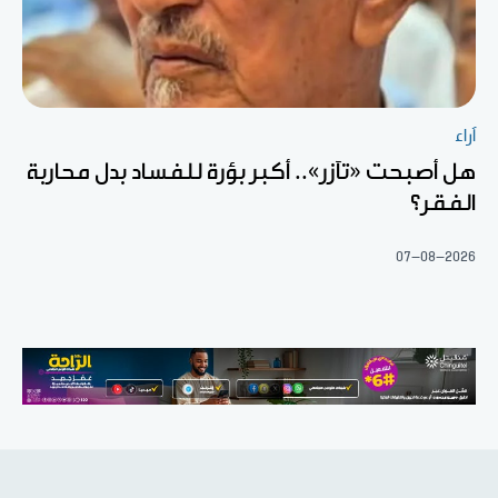
آراء
هل أصبحت «تآزر».. أكبر بؤرة للفساد بدل محاربة
الفقر؟
07-08-2026