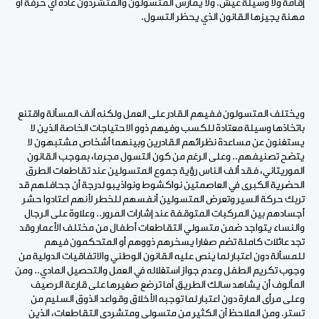
إقامة ولا وسيلة عيش. ولا يمارس المتسولون والمتشردون عادة أي حرفة أو
مهنة يجيزها القانون الذي يحظر التسول.
ويختلف المتسولون ففيهم القادر على العمل ولكنه ألف المسألة واقتنع
باتخاذها وسيلة معتادة للكسب وفيهم ذوو الاحتياجات الخاصة الذين لا
يستغنون عن مساعدة نظرائهم القادرين وبينهما أشخاص مشتبهون لا
يتضح تصنيفهم.. وعلى الرغم من كون التسول مجرما، بموجب القانون
الموريتاني، فقد ألف الناس رؤية جموع المتسولين عند تقاطعات الطرق
الحضرية الكبرى في العاصمتين نواكشوط ونواذيبو لدرجة أن جحافلهم قد
تربك حركة السير وتعرض المتسولين أنفسهم للخطر لأنهم اعتادوا حشر
أجسادهم بين المركبات المتوقفة عند إشارات المرور.. وعلاوة على الرجال
والنساء يتواجد ضمن متسولي التقاطعات أطفال من مختلف الأعمار وقد
تجد عائلات كاملة تضم صغارا يسخرهم ذووهم أو المتحكمون فيهم
للمسألة دون اعتبار لما ينص عليه القانون الوطني والاتفاقيات الدولية من
وجوب تكريم الطفل وعدم جواز استغلاله في العمل والتحصيل المادي.. ومن
المألوف أن يشاهد سالك الطريق أما ترضع صغيرها على قارعة الرصيف
وعلى مرأى المارة دون اعتبار لما توجبه الأخلاق وقواعد الذوق السليم من
تستر. ومن الملاحظ أن الكثير من متسولي ومتشردي التقاطعات، الذين