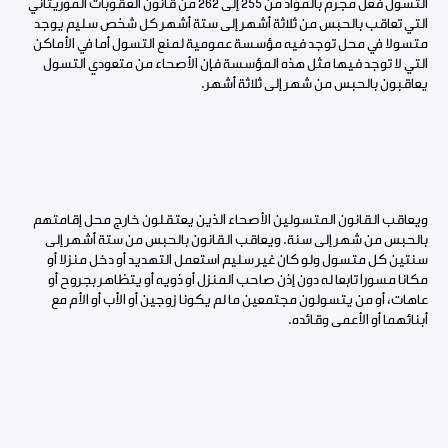
التسول فعل مجرم بالمواد من 255 إلى 262 من قانون العقوبات الموريتاني
التي تعاقب بالحبس من ثلاثة أشهر إلى ستة أشهر كل شخص سليم يوجد
متسولا في محل توجد فيه مؤسسة عمومية لمنع التسول أما في الأماكن
التي لا توجد فيها مثل هذه المؤسسة فإن الأصحاء من متعودي التسول
يعاقبون بالحبس من شهر إلى ثلاثة أشهر.
ويعاقب القانون المتسولين الأصحاء الذين يعتقلون خارج محل إقامتهم
بالحبس من شهر إلى سنة. ويعاقب القانون بالحبس من ستة أشهر إلى
سنتين كل متسول ولو كان غير سليم استعمل التهديد أو دخل منزلا أو
مكانا مسورا تابعا له دون إذن صاحب المنزل أو ذويه أو يتظاهر بجروح أو
عاهات، أو من يتسولون مجتمعين ما لم يكونا زوجين أو الأب أو الأم مع
أبنائهما أو الأعمى وقائده.