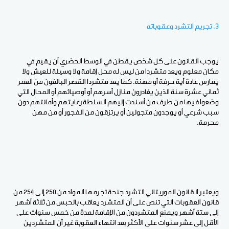
3. تجريم التشرد وعقوباته
يوجب القانون على كل شخص يقطن في الوسط الحضري أن يقيم في
مكان معلوم ويعد متشردا من ليس له محل إقامة ولا وسيلة للعيش ولا
يمارس عادة أية حرفة أو مهنة. كما يعد متشردا القصر البالغون من العمر
ثماني عشرة سنة الذين يغادرون منازل أسرهم أو أوصيائهم أو المحال التي
وضعوا فيها من طرف من أسندت إليهم السلطة رعايتهم وأمانتهم دون
سبب شرعي أو يوجدون متجولين أو يرتزقون من الفجور أو من مهن
محرمة.
ويعتبر القانون الموريتاني التشرد جنحة تجرمها المواد من 250 إلى 254 من
قانون العقوبات التي تنص على أن المتشرد يعاقب بالحبس من ثلاثة أشهر
إلى ستة أشهر ويمنع المتشردون من الإقامة لمدة من خمس سنوات على
الأقل إلى عشر سنوات على الأكثر بعد انتهاء العقوبة غير أن المتشردين