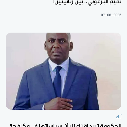
تميم البرغوثي.. بين رثائيتين!
07-08-2026
آراء
الحكومة تريد إقناعنا بأن سياساتها في مكافحة