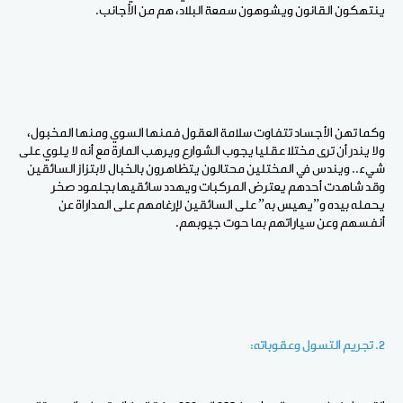
ينتهكون القانون ويشوهون سمعة البلاد، هم من الأجانب.
وكما تهن الأجساد تتفاوت سلامة العقول فمنها السوي ومنها المخبول،
ولا يندر أن ترى مختلا عقليا يجوب الشوارع ويرهب المارة مع أنه لا يلوي على
شيء.. ويندس في المختلين محتالون يتظاهرون بالخبال لابتزاز السائقين
وقد شاهدت أحدهم يعترض المركبات ويهدد سائقيها بجلمود صخر
يحمله بيده و”يهيس به” على السائقين لإرغامهم على المداراة عن
أنفسهم وعن سياراتهم بما حوت جيوبهم.
2. تجريم التسول وعقوباته: