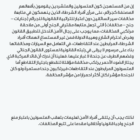
إن من المستهجن كون المتسولين والمتشردين يقومون بأفعالهم
المصنفة كجرائم، على مرأى أفراد الشرطة، الذين ينهمكون في متابعة
مخالفات سير السائقين دون اعتبار للتراتبية القانونية للجرائم (جنايات –
جنح – مخالفات) التي تجعل متابعة مقترفي الجنح أولى من ملاحقة
مرتكبي المخالفات، مما يوجب على رجال الأمن التدخل لتطبيق القانون
وفرض احترام الشارع وهيبة الدولة فمن غير المستساغ انهماك أفراد
الشرطة، المرابطين عند التقاطعات، في التعامل مع السيارات ومخالفاتها
بناء على مرسوم لا يرقى في رتبته القانونية لمستوى القانون الجنائي
وغضهم الطرف عن جنحة لا غبار عليها. فعلينا أن ندرك أن قائد المركبة الذي
يجتاز الضوء الأحمر يرتكب مخالفة مؤقتة تنقطع باجتياز التقاطع أما
المتسولون المرابطون عند التقاطعات فيرتكبون جنحا مستمرة ولو كان
للجنحة مؤشر لكان أكثر احمرارا من مؤشر المخالفة.
لذلك يجب أن يتلقى أفراد الأمن تعليمات بتعقب المتسولين باعتبار منع
الجنح واجبا قانونيا وأخلاقيا مقدما على تتبع المخالفات.