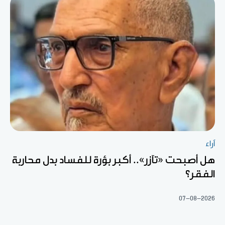
آراء
هل أصبحت «تآزر».. أكبر بؤرة للفساد بدل محاربة
الفقر؟
07-08-2026