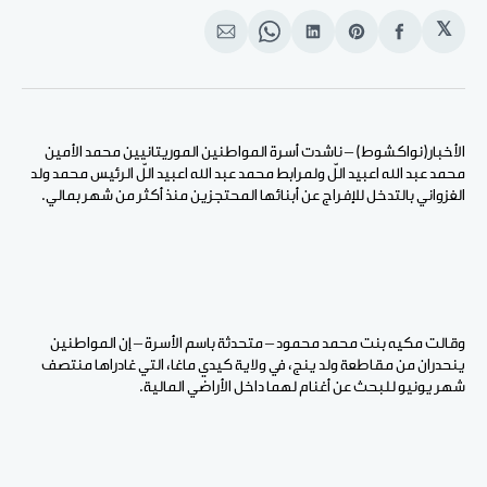
𝕏
انشر
Share
انشر
Share
انشر
على
on
على
on
على
الفيسبوك
Pinterest
لينكد
WhatsApp
الإيميل
إن
الأخبار(نواكشوط) – ناشدت أسرة المواطنين الموريتانيين محمد الأمين
محمد عبد الله اعبيد اللّ ولمرابط محمد عبد الله اعبيد اللّ الرئيس محمد ولد
الغزواني بالتدخل للإفراج عن أبنائها المحتجزين منذ أكثر من شهر بمالي.
وقالت مكيه بنت محمد محمود – متحدثة باسم الأسرة – إن المواطنين
ينحدران من مقاطعة ولد ينج، في ولاية كيدي ماغا، التي غادراها منتصف
شهر يونيو للبحث عن أغنام لهما داخل الأراضي المالية.