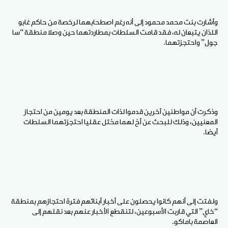
وأشارت بنت محمد محمود إلى أنه رغم اصطحابهما لرخصة من حاكم غابو
اللذان يتبعان له، فقد قامت السلطات بمطاردتهما حين وصلا منطقة “سا
جول” واحتجزتهما.
وذكرت أن مواطنين آخرين قدموا لذات المنطقة بعد يومين من احتجاز
المعنيين، وذلك للبحث عن أخ لهما مختل عقليا احتجزتهما السلطات
أيضا.
ولفتت إلى أنهم كانوا يحصلون على أخبار أبنائهم فترة احتجازهم بمنطقة
“خاي” التي قاربت الأسبوعين، لتنقطع الأخبار عنهم بعد نقلهم إلى
العاصمة باماكو.