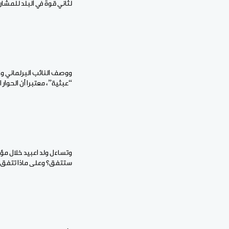
لثاني قوة في البلد للمشار
“عبثية”، معتبرا أن الحوا
وتساءل ولد اعبيد خلال مؤت
ستتفق؟ وعلى ماذا تتفق؟