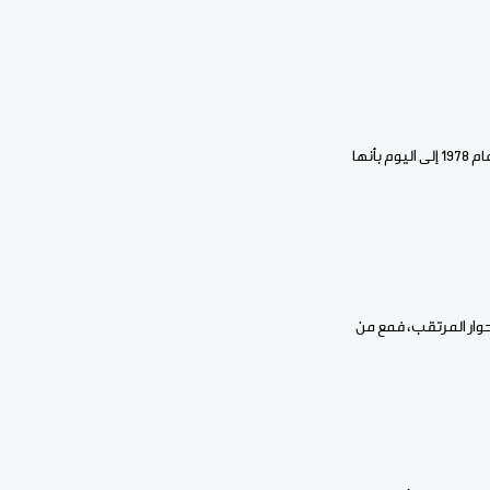
ووصف النائب البرلماني والناشط الحقوقي بيرام الداه اعبيد، قبل أيام الحوارات التي نظمت في موريتانيا منذ عام 1978 إلى اليوم بأنها
لحوار المرتقب، فمع من