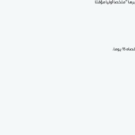
ها “ملخصا أوليا مؤقتا
يوما.