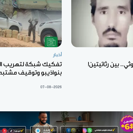
أخبار
ثي.. بين رثائيتين!
تفكيك شبكة لتهريب ال
بنواذيبو وتوقيف مشتبه
07-08-2026