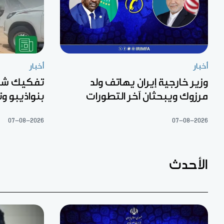
أخبار
أخبار
وزير خارجية إيران يهاتف ولد
تفكيك شبك
مرزوك ويبحثان آخر التطورات
بنواذيبو 
07-08-2026
07-08-2026
الأحدث