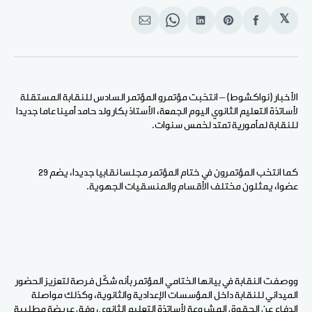
𝕏
انشر
Share
انشر
Share
انشر
على
on
على
on
على
الفيسبوك
Pinterest
لينكد
WhatsApp
الإيميل
إن
الأخبار (نواكشوط) – انتخبت مؤتمرو المؤتمر السادس للنقابة المستقلة
لأساتذة التعليم الثانوي اليوم الجمعة، الأستاذ بكار ولد حامد أمينا عاما جديدا
للنقابة لمأمورية تمتد لخمس سنوات.
كما انتخب المؤتمرون في ختام المؤتمر مجلسا نقابيا جديدا، يضم 29
عضوا، يمثلون مختلف الأقسام والمنسقيات الجهوية.
ووصفت النقابة في بيانها الختامي المؤتمر بأنه شكّل فرصة لتعزيز الحضور
الميداني للنقابة داخل المؤسسات الإعدادية والثانوية، وكذلك مواصلة
الدفاع عن الحقوق المشروعة لأساتذة التعليم الثانوي، وفق عريضة مطلبية