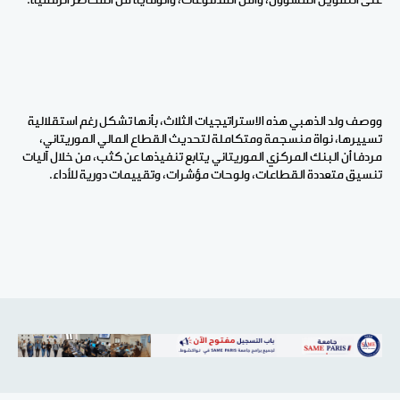
على التمويل المسؤول، وأمن المدفوعات، والوقاية من المخاطر الرقمية.
ووصف ولد الذهبي هذه الاستراتيجيات الثلاث، بأنها تشكل رغم استقلالية
تسييرها، نواة منسجمة ومتكاملة لتحديث القطاع المالي الموريتاني،
مردفا أن البنك المركزي الموريتاني يتابع تنفيذها عن كثب، من خلال آليات
تنسيق متعددة القطاعات، ولوحات مؤشرات، وتقييمات دورية للأداء.