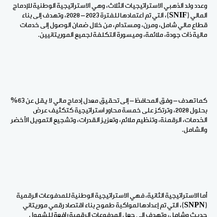
وعدد ولد الذهبي الاستراتيجيات الثلاث، وهي الاستراتيجية الوطنية للإدماج
المالي (
SNIF
)، التي تم اعتمادها للفترة 2023 – 2028، وتهدف إلى بناء
قطاع مالي شامل، ومرن، ومستدام، من خلال ضمان الوصول إلى خدمات
مالية ذات جودة، ملائمة، وميسورة التكلفة لجميع الموريتانيين.
كما تهدف – وفق المحافظ – إلى تحقيق معدل إدماج مالي لا يقل عن 63%
بحلول 2028، وترتكز على خمسة محاور استراتيجية كتكثيف عرض
الخدمات، الرقمنة، وتنظيم ملائم، وتعزيز القدرات، وتشجيع التمويل الأخضر
والشامل.
أما الاستراتيجية الثانية، فهي الاستراتيجية الوطنية للمدفوعات الرقمية
(
SNPN
)، التي تم إعدادها لمواكبة طموح بناء اقتصاد رقمي موريتاني
حديث وشامل، وتهدف إلى جعل المدفوعات الرقمية رافعة للشمول