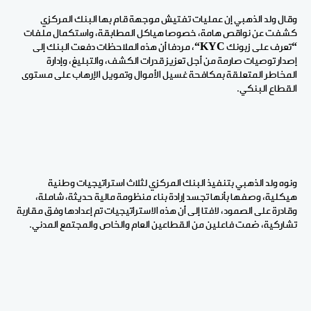
وقال ولد الذهبي إن عمليات تفتيش موجهة قام بها البنك المركزي
كشفت عن نواقص هامة، خصوصا هياكل المطابقة، واستكمال ملفات
“تعرف على زبونك
KYC
“، مردفا أن هذه الملاحظات دفعت البنك إلى
إصدار توصيات صارمة من أجل تعزيز قدرات الكشف، والتبليغ، وإدارة
المخاطر المتعلقة بمكافحة غسيل الأموال وتمويل الإرهاب على مستوى
القطاع البنكي.
ونوه ولد الذهبي بتنفيذ البنك المركزي لثلاث استراتيجيات وطنية
هيكلية، وصفها بأنها تجسد إرادة بناء منظومة مالية حديثة، شاملة،
وقادرة على الصمود، لافتا إلى أن هذه الاستراتيجيات تم إعدادها وفق مقاربة
تشاركية، ضمت فاعلين من القطاعين العام
والخاص والمجتمع المدني.