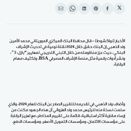
𝕏
انشر
Share
انشر
Share
انشر
على
on
على
on
على
الفيسبوك
Pinterest
لينكد
WhatsApp
الإيميل
إن
الأخبار (نواكشوط) – قال محافظ البنك المركزي الموريتاني محمد الأمين
ولد الذهبي إن البنك حقق خلال 2024 نقلة نوعية في تحديث الإشراف
البنكي، حيث عزز منظومته من خلال التبني التدريجي لمعايير “بازل: 3″،
ونشر أدوات رقمية مثل منصة الإشراف المصرفي
BSA
، وتكثيف مهام
الرقابة.
وأضاف ولد الذهبي في تقديمه للتقرير الصادر عن البنك للعام 2024، والذي
سلمت نسخة منه للرئيس محمد ولد الغزواني أن هذه الجهود مكنت من
إرساء مقاربة أكثر استباقية، قائمة على تقييم المخاطر، مع تعزيز الرقابة
على مؤسسات الائتمان، ومؤسسات التمويل الأصغر، ومؤسسات الدفع.