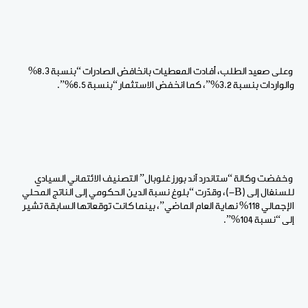
وعلى صعيد الطلب، أفادت المعطيات بانخافض الصادرات “بنسبة 8.3%
والواردات بنسبة 3.2%”، كما انخفض الاستثمار “بنسبة 6.5%”.
وخفضت وكالة “ستاندرد آند بورز غلوبال” التصنيف الائتماني السيادي
للسنغال إلى (B-)، وقدّرت “بلوغ نسبة الدين الحكومي إلى الناتج المحلي
الإجمالي 118% نهاية العام الماضي”، بينما كانت توقعاتها السابقة تشير
إلى “نسبة 104%”.