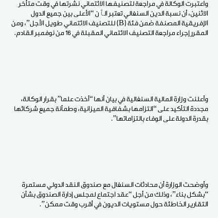
واعتبرت الوكالة في مراجعة لتصنيفها الائتماني نشرتها في وقت متأخر
الاثنين، أن نسبة الدين السنغالي تعتبر الٱن “الأعلى بين جميع الدول
الإفريقية المصنفة ضمن فئة (B) للتصنيف الائتماني طويل الأجل”، ومن
المقرر إجراء مراجعة التصنيف الائتماني المقبلة في 16 من نوفمبر القادم.
وأعلنت وزارة المالية السنغالية في بيان أنها “أخذت علما” بقرار الوكالة،
مجددة التأكيد على “التزامها بشفافية الميزانية، وطمأنة جميع شركائها
بقدرة الدولة على الوفاء بالتزاماتها”.
وأوضحت الوزارة أن محادثات السنغال مع صندوق النقد الدولي مستمرة
“بشكل بناء”، وذلك من أجل “عقد اجتماع لمجلس إدارة الصندوق بشأن
التقارير الخاطئة حول مستويات الديون في أقرب وقت ممكن”.