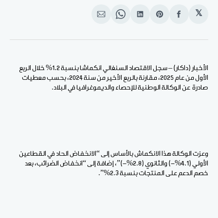
𝕏
انشر
Share
انشر
Share
انشر
على
on
على
on
على
الفيسبوك
Pinterest
لينكد
WhatsApp
الإيميل
إن
الأخبار (داكار) – سجل الاقتصاد السنغالي انكماشا بنسبة 1.2% خلال الربع
الأول من عام 2025، مقارنة بالربع الأخير من سنة 2024، بحسب معطيات
صادرة عن الوكالة الوطنية للإحصاء والديموغرافيا في البلاد.
وعزت الوكالة هذا الانكماش بالأساس إلى “الانخفاض الحاد في القطاعين
الأولي (4.1%-) والثانوي (2.8%-)”، إضافة إلى “انخفاض الضرائب، بعد
خصم الدعم على المنتجات بنسبة 2.3%”.