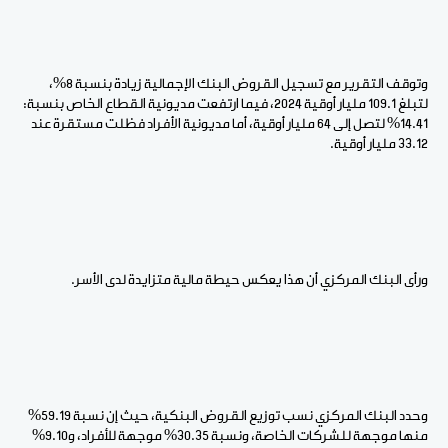
وتوقف التقرير مع تسجيل القروض البنك الإجمالية زيادة بنسبة 8%،
لتبلغ 109.1 مليار أوقية 2024، فيما ارتفعت مديونية القطاع الخاص بنسبة:
14.41% لتصل إلى 64 مليار أوقية، أما مديونية الأفراد فظلت مستقرة عند
33.12 مليار أوقية.
ورأى البنك المركزي أن هذا يعكس حيطة مالية متزايدة لدى الأسر.
وحدد البنك المركزي نسب توزيع القروض البنكية، حيث إن نسبة 59.19%
منها موجهة للشركات الخاصة، ونسبة 30.35% موجهة للأفراد، و9.10%