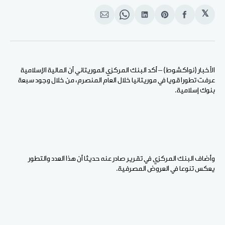
𝕏
انشر
Share
انشر
Share
انشر
على
on
على
on
على
الفيسبوك
Pinterest
لينكد
WhatsApp
الإيميل
إن
الأخبار (نواكشوط) – أكد البنك المركزي الموريتاني أن المالية الإسلامية
عرفت تطورا قويا في موريتانيا خلال العام المنصرم، من خلال وجود سبعة
بنوك إسلامية.
وأضاف البنك المركزي في تقرير صادر عنه حديثا أن هذا العدد والتطور
يعكس تنوعا في العروض المصرفية.